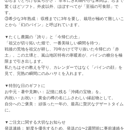
②芯までとろける柔らかさ： 非常にきめ細やかな果肉は、芯まで
驚くほどソフト。外皮以外、ほぼすべてが「至福の可食部」で
す。
③希少な3年熟成： 収穫までに3年を要し、栽培が極めて難しいこ
とから「幻のパイン」と呼ばれています。
▼たくし農園の「誇り」と「今帰仁の土」
「祖父が切り拓いた畑で、一番美味しい瞬間を待つ」
戦後の荒地を祖父が耕し、70年かけて守り抜いた今帰仁の「赤
土」。この土壌と、嵐山地区特有の寒暖差が、パインの糖分を極
限まで引き出します。
私たちはその教えを守り、カレンダーではなく「パインの顔」を
見て、完熟の瞬間にのみハサミを入れます。
▼特別な日のギフトに
お中元・暑中見舞い： 記憶に残る「沖縄の宝物」を。
内祝い・お祝い： 黄金の樽の名にふさわしい縁起物として。
自分へのご褒美： 頑張った一年の、最高に贅沢なデザートタイム
に。
▼ご注文に関する大切なお知らせ
発送連絡： 鮮度を優先するため、発送の1〜2週間前に事前連絡を