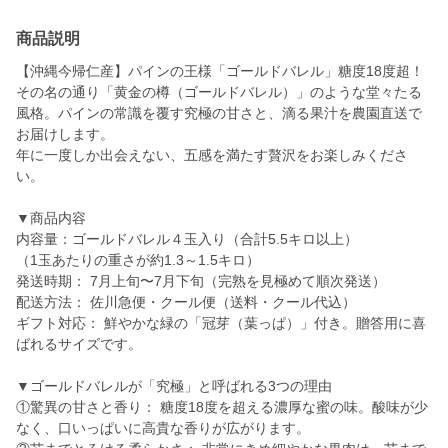
商品説明
【沖縄今帰仁産】パインの王様「ゴールドバレル」糖度18度超！
その名の通り「黄金の樽（ゴールドバレル）」のような堂々たる
風格。パインの常識を覆す究極の甘さと、滴る果汁を農園直送で
お届けします。
年に一度しか出会えない、五感を満たす贅沢をお楽しみくださ
い。
▼商品内容
内容量：ゴールドバレル４玉入り（合計5.5キロ以上）
（1玉あたりの重さが約1.3～1.5キロ）
発送時期： 7月上旬〜7月下旬（完熟を見極めて順次発送）
配送方法： 佐川急便・クール便（送料・クール代込）
ギフト対応： 鮮やかな緑の「冠芽（葉っぱ）」付き。贈答用に喜
ばれるサイズです。
▼ゴールドバレルが「究極」と呼ばれる3つの理由
①驚異の甘さと香り： 糖度18度を超える濃厚な蜜の味。酸味が少
なく、口いっぱいに高貴な香りが広がります。