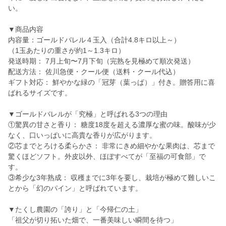
い。
▼商品内容
内容量：ゴールドバレル４玉入（合計4.8キロ以上～）
（1玉あたりの重さが約1～1.3キロ）
発送時期： 7月上旬〜7月下旬（完熟を見極めて順次発送）
配送方法： 佐川急便・クール便（送料・クール代込）
ギフト対応： 鮮やかな緑の「冠芽（葉っぱ）」付き。贈答用に喜
ばれるサイズです。
▼ゴールドバレルが「究極」と呼ばれる3つの理由
①驚異の甘さと香り： 糖度18度を超える濃厚な蜜の味。酸味が少
なく、口いっぱいに高貴な香りが広がります。
②芯までとろける柔らかさ： 非常にきめ細やかな果肉は、芯まで
驚くほどソフト。外皮以外、ほぼすべてが「至福の可食部」で
す。
③希少な3年熟成： 収穫までに3年を要し、栽培が極めて難しいこ
とから「幻のパイン」と呼ばれています。
▼たくし農園の「誇り」と「今帰仁の土」
「祖父が切り拓いた畑で、一番美味しい瞬間を待つ」