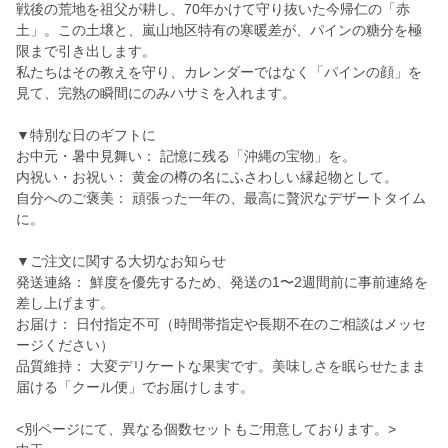
戦後の荒地を祖父が耕し、70年かけて守り抜いた今帰仁の「赤
土」。この土壌と、嵐山地区特有の寒暖差が、パインの糖分を極
限まで引き出します。
私たちはその教えを守り、カレンダーではなく「パインの顔」を
見て、完熟の瞬間にのみハサミを入れます。
▼特別な日のギフトに
お中元・暑中見舞い： 記憶に残る「沖縄の宝物」を。
内祝い・お祝い： 黄金の樽の名にふさわしい縁起物として。
自分へのご褒美： 頑張った一年の、最高に贅沢なデザートタイム
に。
▼ご注文に関する大切なお知らせ
発送連絡： 鮮度を優先するため、発送の1〜2週間前に事前連絡を
差し上げます。
お届け： 日付指定不可（時間帯指定や長期不在のご相談はメッセ
ージください）
品質維持： 大変デリケートな果実です。美味しさを眠らせたまま
届ける「クール便」でお届けします。
<別ページにて、異なる個数セットもご用意しております。>