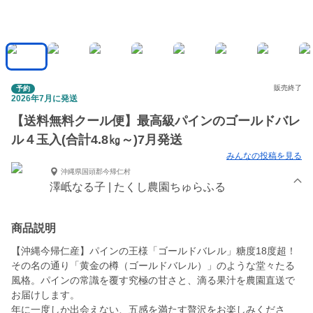
販売終了
予約
2026年7月に発送
【送料無料クール便】最高級パインのゴールドバレ
ル４玉入(合計4.8㎏～)7月発送
みんなの投稿を見る
沖縄県国頭郡今帰仁村
澤岻なる子 | たくし農園ちゅらふる
商品説明
【沖縄今帰仁産】パインの王様「ゴールドバレル」糖度18度超！
その名の通り「黄金の樽（ゴールドバレル）」のような堂々たる
風格。パインの常識を覆す究極の甘さと、滴る果汁を農園直送で
お届けします。
年に一度しか出会えない、五感を満たす贅沢をお楽しみくださ