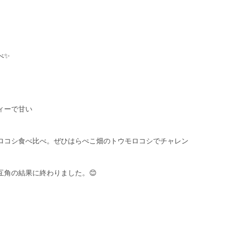
べ✨
ィーで甘い
ロコシ食べ比べ。ぜひはらぺこ畑のトウモロコシでチャレン
互角の結果に終わりました。😊