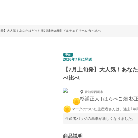
旬発】大人気！あなたはどっち派??味来vs極甘ドルチェドリーム 食べ比べ
予約
2026年7月に発送
【7月上旬発】大人気！あなた
べ比べ
愛知県西尾市
杉浦正人 | はらぺこ畑 杉
マークのついた生産者さんは、過去1年
生産者バッジの基準が新しくなりました。
商品説明