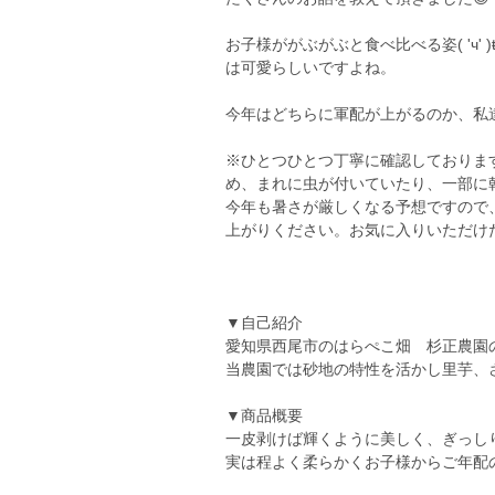
お子様ががぶがぶと食べ比べる姿( 'ч' )ŧ‹”
は可愛らしいですよね。
今年はどちらに軍配が上がるのか、私
※ひとつひとつ丁寧に確認しておりま
め、まれに虫が付いていたり、一部に
今年も暑さが厳しくなる予想ですので
上がりください。お気に入りいただけ
▼自己紹介
愛知県西尾市のはらぺこ畑 杉正農園
当農園では砂地の特性を活かし里芋、
▼商品概要
一皮剥けば輝くように美しく、ぎっし
実は程よく柔らかくお子様からご年配