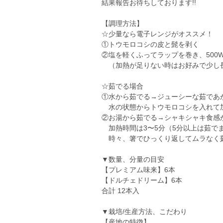
結果報告お待ちしております!!
【調理方法】
☆少量なら電子レンジがオススメ！
①トウモロコシの皮と髭を剥く
②塩を軽くふってラップを巻き、500
（加熱が足りない時はお好みで少し
☆茹でる場合
①水から茹でる→ジューシーな茹であ
水の状態からトウモロコシを入れて加
②お湯から茹でる→シャキシャキ食感
加熱時間は3〜5分（5分以上は茹で
時々、箸でひっくり返してムラなく
▼数量、分量の目安
【プレミアム味来】6本
【ドルチェドリーム】6本
合計 12本入
▼栽培/生産方法、こだわり
【産地の特徴】