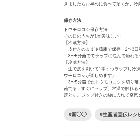
きましたらお早めに食べて頂くか、冷
保存方法
トウモロコシ保存方法
その日のうちが1番美味しい！
【冷蔵方法】
・皮付きのまま冷蔵庫で保存 2〜3日
・3〜5分茹でてラップに包んで触れる
【冷凍方法】
・生で皮を剥いて1本ずつラップし冷
ウモロコシが楽しめます）
・3〜5分茹でたトウモロコシを切り落
茹でる→すぐにラップ、常温で触れる
落とす。ジップ付きの袋に入れて空気
#新◯◯
#生産者直伝レシ