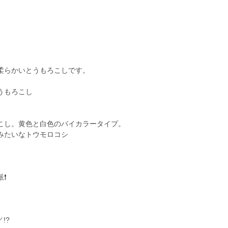
柔らかいとうもろこしです。
うもろこし
こし。黄色と白色のバイカラータイプ。
みたいなトウモロコシ
❗
!?