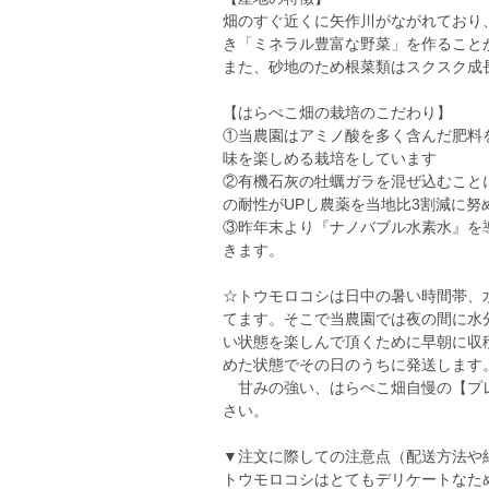
畑のすぐ近くに矢作川がながれており
き「ミネラル豊富な野菜」を作ること
また、砂地のため根菜類はスクスク成
【はらぺこ畑の栽培のこだわり】
①当農園はアミノ酸を多く含んだ肥料
味を楽しめる栽培をしています
②有機石灰の牡蠣ガラを混ぜ込むこと
の耐性がUPし農薬を当地比3割減に努
③昨年末より『ナノバブル水素水』を
きます。
☆トウモロコシは日中の暑い時間帯、
てます。そこで当農園では夜の間に水
い状態を楽しんで頂くために早朝に収
めた状態でその日のうちに発送します
甘みの強い、はらぺこ畑自慢の【プレ
さい。
▼注文に際しての注意点（配送方法や
トウモロコシはとてもデリケートなた