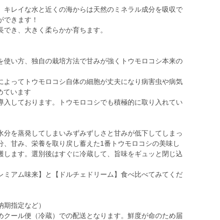
、キレイな水と近くの海からは天然のミネラル成分を吸収で
ができます！
長でき、大きく柔らかか育ちます。
を使い方、独自の栽培方法で甘みが強くトウモロコシ本来の
によってトウモロコシ自体の細胞が丈夫になり病害虫や病気
めています
導入しております。トウモロコシでも積極的に取り入れてい
水分を蒸発してしまいみずみずしさと甘みが低下してしまっ
分、甘み、栄養を取り戻し蓄えた1番トウモロコシの美味し
穫します。選別後はすぐに冷蔵して、旨味をギュッと閉じ込
。
ミアム味来】と【ドルチェドリーム】食べ比べてみてくだ
納期指定など）
めクール便（冷蔵）での配送となります。鮮度が命のため届