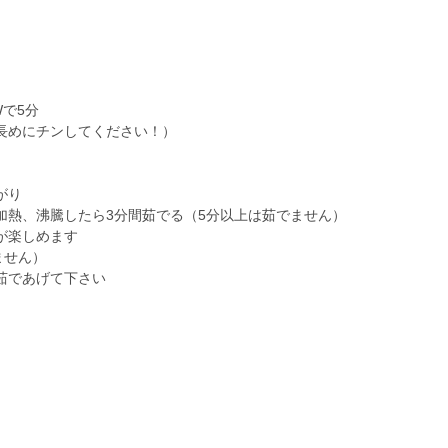
Wで5分
長めにチンしてください！）
がり
熱、沸騰したら3分間茹でる（5分以上は茹でません）
が楽しめます
ません）
茹であげて下さい