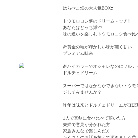
はらぺこ畑の大人気BOX❣️
トウモロコシ夢のドリームマッチ‼️
あなたはどっち派??
味の違いを楽しむトウモロコシ食べ比
🌽黄金の粒が輝かしい味が濃く甘い
プレミアム味来
🌽バイカラーでオシャレなのにフルテ
ドルチェドリーム
スーパーではなかなかできないトウモ
ジしてみませんか？
昨年は味来とドルチェドリームがほぼ
1人で真剣に食べ比べて頂いた方
夫婦で意見が分かれた方
家族みんなで楽しんだ方
たくさんのお話を教えて頂きました😊