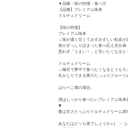
▼品種・味の特徴・食べ方
【品種】プレミアム味来
ドルチェドリーム
【味の特徴】
プレミアム味来
→味が濃く甘くてみずみずしい粒皮が
身がぎっしり詰まった食べ応え充分😆
思わず「うまい！」と言いたくなると
ドルチェドリーム
→極甘で夢中で食べたくなるとうもろ
生かじりできる果汁たっぷりフルーツ
はらぺこ畑の場合。
僕はしっかり食べたいプレミアム味来派
✖
妻は甘さたっぷりドルチェドリーム派❗
あなたはどっち派でしょうか∠( ˙-˙ )／