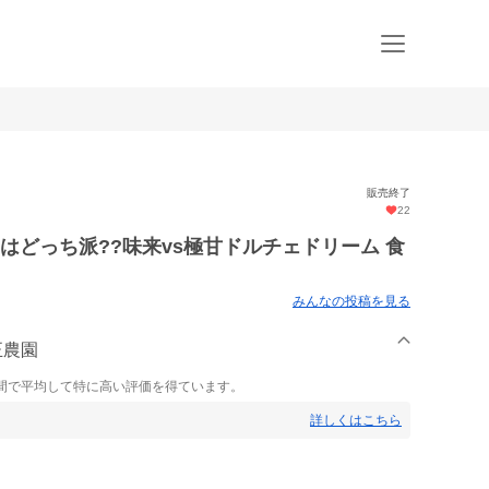
販売終了
22
はどっち派??味来vs極甘ドルチェドリーム 食
みんなの投稿を見る
正農園
間で平均して特に高い評価を得ています。
詳しくはこちら