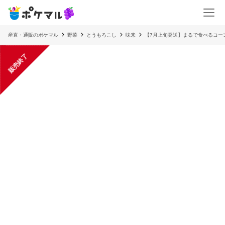
産直・通販のポケマル
野菜
とうもろこし
味来
【7月上旬発送】まるで食べるコー
販売終了