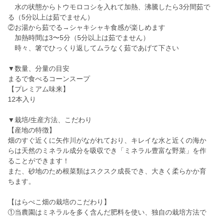
水の状態からトウモロコシを入れて加熱、沸騰したら3分間茹で
る（5分以上は茹でません）
②お湯から茹でる→シャキシャキ食感が楽しめます
加熱時間は3〜5分（5分以上は茹でません）
時々、箸でひっくり返してムラなく茹であげて下さい
▼数量、分量の目安
まるで食べるコーンスープ
【プレミアム味来】
12本入り
▼栽培/生産方法、こだわり
【産地の特徴】
畑のすぐ近くに矢作川がながれており、キレイな水と近くの海か
らは天然のミネラル成分を吸収でき「ミネラル豊富な野菜」を作
ることができます！
また、砂地のため根菜類はスクスク成長でき、大きく柔らかか育
ちます。
【はらぺこ畑の栽培のこだわり】
①当農園はミネラルを多く含んだ肥料を使い、独自の栽培方法で