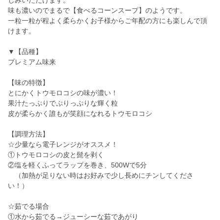
しみいただけます。
味も濃いのでまるで【食べるコーンスープ】のようです。
一粒一粒が程よく柔らかくお子様からご年配の方にも楽しんで頂
けます。
▼【品種】
プレミアム味来
【味の特徴】
とにかくトウモロコシの味が濃い！
果汁たっぷりでぷりっぷりな輝く粒
皮が柔らかく誰もが笑顔になれるトウモロコシ
【調理方法】
☆少量なら電子レンジがオススメ！
①トウモロコシの皮と髭を剥く
②塩を軽くふってラップを巻き、500Wで5分
（加熱が足りない時はお好みで少し長めにチンしてくださ
い！）
☆茹でる場合
①水から茹でる→ジューシーな茹であがり