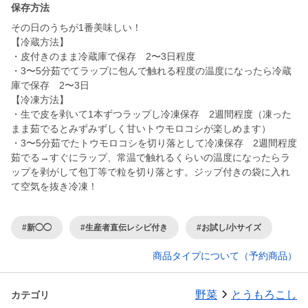
保存方法
その日のうちが1番美味しい！
【冷蔵方法】
・皮付きのまま冷蔵庫で保存 2〜3日程度
・3〜5分茹でてラップに包んで触れる程度の温度になったら冷蔵
庫で保存 2〜3日
【冷凍方法】
・生で皮を剥いて1本ずつラップし冷凍保存 2週間程度（凍った
まま茹でるとみずみずしく甘いトウモロコシが楽しめます）
・3〜5分茹でたトウモロコシを切り落として冷凍保存 2週間程度
茹でる→すぐにラップ、常温で触れるくらいの温度になったらラ
ップを剥がして包丁等で粒を切り落とす。ジップ付きの袋に入れ
て空気を抜き冷凍！
#新◯◯
#生産者直伝レシピ付き
#お試し/小サイズ
商品タイプについて（予約商品）
野菜
とうもろこし
カテゴリ