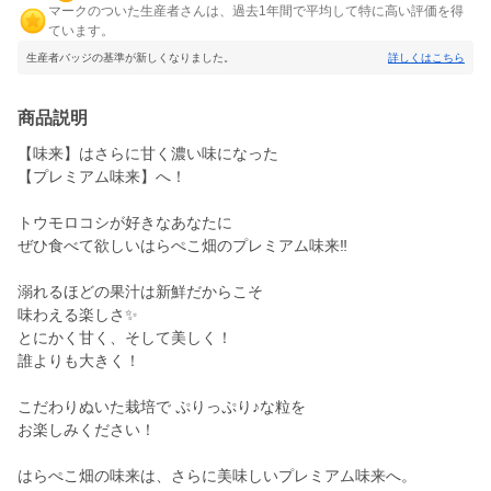
マークのついた生産者さんは、過去1年間で平均して特に高い評価を得
ています。
生産者バッジの基準が新しくなりました。
詳しくはこちら
商品説明
【味来】はさらに甘く濃い味になった
【プレミアム味来】へ！
トウモロコシが好きなあなたに
ぜひ食べて欲しいはらぺこ畑のプレミアム味来‼️
溺れるほどの果汁は新鮮だからこそ
味わえる楽しさ✨
とにかく甘く、そして美しく！
誰よりも大きく！
こだわりぬいた栽培で ぷりっぷり♪な粒を
お楽しみください！
はらぺこ畑の味来は、さらに美味しいプレミアム味来へ。