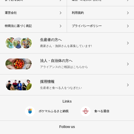
運営会社
利用規約
特商法に基づく表記
プライバシーポリシー
生産者の方へ
農家さん・漁師さんを募集しています!
法人・自治体の方へ
アライアンスのご相談はこちらから
採用情報
生産者と食べる人をつなぎたい
Links
ポケマルふるさと納税
食べる通信
Follow us