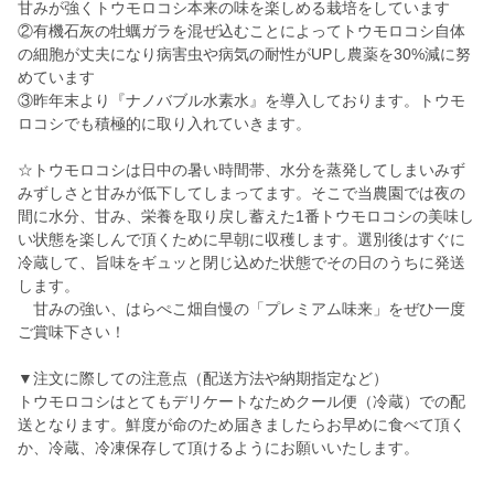
甘みが強くトウモロコシ本来の味を楽しめる栽培をしています
②有機石灰の牡蠣ガラを混ぜ込むことによってトウモロコシ自体
の細胞が丈夫になり病害虫や病気の耐性がUPし農薬を30%減に努
めています
③昨年末より『ナノバブル水素水』を導入しております。トウモ
ロコシでも積極的に取り入れていきます。
☆トウモロコシは日中の暑い時間帯、水分を蒸発してしまいみず
みずしさと甘みが低下してしまってます。そこで当農園では夜の
間に水分、甘み、栄養を取り戻し蓄えた1番トウモロコシの美味し
い状態を楽しんで頂くために早朝に収穫します。選別後はすぐに
冷蔵して、旨味をギュッと閉じ込めた状態でその日のうちに発送
します。
甘みの強い、はらぺこ畑自慢の「プレミアム味来」をぜひ一度
ご賞味下さい！
▼注文に際しての注意点（配送方法や納期指定など）
トウモロコシはとてもデリケートなためクール便（冷蔵）での配
送となります。鮮度が命のため届きましたらお早めに食べて頂く
か、冷蔵、冷凍保存して頂けるようにお願いいたします。