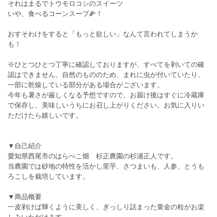
それはまるでトウモロコシのスイーツ
いや、食べるコーンスープ🌽！
おすそわけをすると「もっと欲しい」なんて言われてしまうか
も！
※ひとつひとつ丁寧に確認しておりますが、すべてを剥いての確
認はできません。自然のもののため、まれに虫が付いていたり、
一部に乾燥している部分がある場合がございます。
今年も暑さが厳しくなる予想ですので、お届け後はすぐに冷蔵庫
で保存し、美味しいうちにお召し上がりください。お気に入りい
ただけたら嬉しいです。
▼自己紹介
愛知県西尾市のはらぺこ畑 杉正農園の杉浦正人です。
当農園では砂地の特性を活かし里芋、さつまいも、人参、とうも
ろこしを栽培しています。
▼商品概要
一皮剥けば輝くように美しく、ぎっしり詰まった黄金の粒がお楽