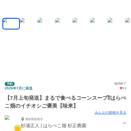
販売終了
予約
2026年7月に発送
19
【7月上旬発送】まるで食べるコーンスープ⁉︎はらぺ
こ畑のイチオシご褒美【味来】
みんなの投稿を見る
愛知県西尾市
杉浦正人 | はらぺこ畑 杉正農園