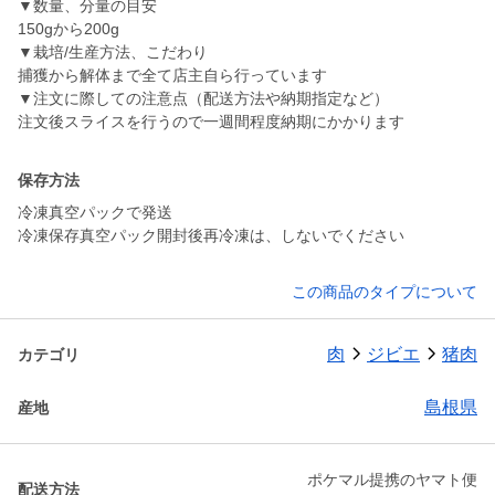
▼数量、分量の目安
150gから200g
▼栽培/生産方法、こだわり
捕獲から解体まで全て店主自ら行っています
▼注文に際しての注意点（配送方法や納期指定など）
注文後スライスを行うので一週間程度納期にかかります
保存方法
冷凍真空パックで発送
冷凍保存真空パック開封後再冷凍は、しないでください
この商品のタイプについて
肉
ジビエ
猪肉
カテゴリ
島根県
産地
ポケマル提携のヤマト便
配送方法