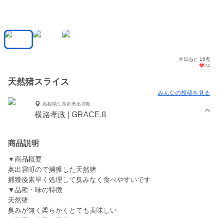
本日あと 15点
24
天然猪スライス
みんなの投稿を見る
島根県仁多郡奥出雲町
横路孝政 | GRACE.8
商品説明
▼商品概要
奥出雲町ので捕獲した天然猪
捕獲後素早く処理して臭みなく食べやすいです
▼品種・味の特徴
天然猪
臭みが無く柔らかくとても美味しい