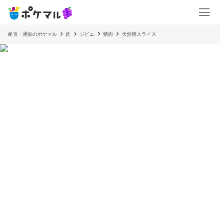
産直・通販のポケマル
肉
ジビエ
猪肉
天然猪スライス