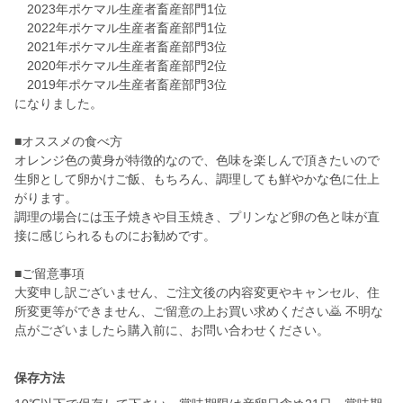
2023年ポケマル生産者畜産部門1位
2022年ポケマル生産者畜産部門1位
2021年ポケマル生産者畜産部門3位
2020年ポケマル生産者畜産部門2位
2019年ポケマル生産者畜産部門3位
になりました。
■オススメの食べ方
オレンジ色の黄身が特徴的なので、色味を楽しんで頂きたいので
生卵として卵かけご飯、もちろん、調理しても鮮やかな色に仕上
がります。
調理の場合には玉子焼きや目玉焼き、プリンなど卵の色と味が直
接に感じられるものにお勧めです。
■ご留意事項
大変申し訳ございません、ご注文後の内容変更やキャンセル、住
所変更等ができません、ご留意の上お買い求めください🙇 不明な
点がございましたら購入前に、お問い合わせください。
保存方法