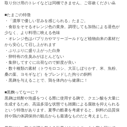
取り分け用のトレイなどは同梱できません、ご容赦ください🙇
■たまごの特徴
・「濃厚で優しい甘みを感じられる」たまご。
・食欲をそそるオレンジ色の黄身。調理しても加熱による退色が
少なく、より料理に映える色味
・オレンジ色はパプリカやマリーゴールドなど植物由来の素材だ
から安心して召し上がれます
・ぷりぷりに盛り上がった白身
・卵特有の生臭みがほとんどない
・集卵してすぐに出荷なので鮮度が良い
・数十種類の素材（トウモロコシ、大豆しぼりかす、米、魚粉、
桑の葉、ヨモギなど）をブレンドした拘りの飼料
・黒麹を与えることで、鶏を体内から健康に！
■黒麴ってなーに？
黒麹は焼酎や泡盛をつくる際に使用する麹で、クエン酸を大量に
生成するため、高温多湿な状態でも雑菌による腐敗を抑えられる
という特徴があります。夏季の酷暑を考慮すると、飼料の品質保
持や鶏の体調保持の観点からも最適なものだと考えました。