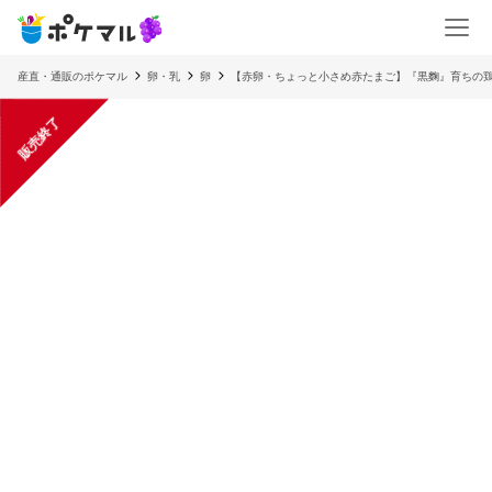
産直・通販のポケマル
卵・乳
卵
【赤卵・ちょっと小さめ赤たまご】『黒麴』育ちの
販売終了