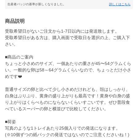
生産者バッジの基準が新しくなりました。
詳しくはこちら
商品説明
受取希望日がないご注文から1-7日以内には発送致します。
受取希望日がある方は、購入画面で受取日を選択の上、ご購入下
さい。
■商品のご案内
ちょっと小さめのサイズ、一個あたりの重さが45〜54グラムくら
い。一般的な卵は58～64グラムくらいなので、ちょっとだけ小さ
めです❤️
普通サイズの卵と比べて少し小さめだけれども、殻はしっかり、
白身はぷりぷり、黄身の盛り上がりも最高です！黄身や白身の盛
り上がりはくらべものにならないくらいすごいです。ぜひ普段食
べているスーパーの卵と横並びで比較してください。
■荷姿
写真のような1トレイあたり25個入りでの発送になります。
(※10個ずつの紙パックの発送ではないのでご注意くださいね！)