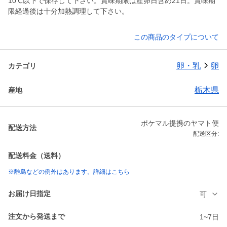
10℃以下で保存して下さい。賞味期限は産卵日含め21日。賞味期
限経過後は十分加熱調理して下さい。
この商品のタイプについて
卵・乳
卵
カテゴリ
栃木県
産地
ポケマル提携のヤマト便
配送方法
配送区分:
配送料金（送料）
※離島などの例外はあります。詳細はこちら
お届け日指定
可
注文から発送まで
1~7日