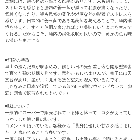
黒麴には、鶏の体調を整える効果があります。人も鶏も同じで、
ストレスを感じると腸内の善玉菌が減ってお腹が痛くなったり、
気怠くなったり。鶏も気候の変化や湿度などの影響でストレスを
感じます。日常的に善玉菌である黒麹菌を与えることで、腸内環
境を整える。すると体調が良ければより美味しいたまごを生んで
くれる。だからこそ、腸内の消化吸収が良いので、黄身の色も味
も濃いたまごに☆
■飼育の特徴
里山の澄んだ風が吹き込み、優しい日の光が差し込む開放型鶏舎
で育てた鶏の朝採り卵です。意外かもしれませんが、益子には天
文台があり、星がよく見えるほど空気が澄んでいるんです。
（ちなみに日本で流通している卵の8－9割はウインドウレス（無
窓）鶏舎で飼育されたものです）
■味について
一般的にスーパーで販売されている卵と比べて、コクがあってし
っかりした濃い目の味です。
コメントを頂いているお客様から「黄身に優しい甘さを感じまし
た」と言われることも多いです。
一度お試し下さい、きっとご家族、お友達も喜んで頂けると思い