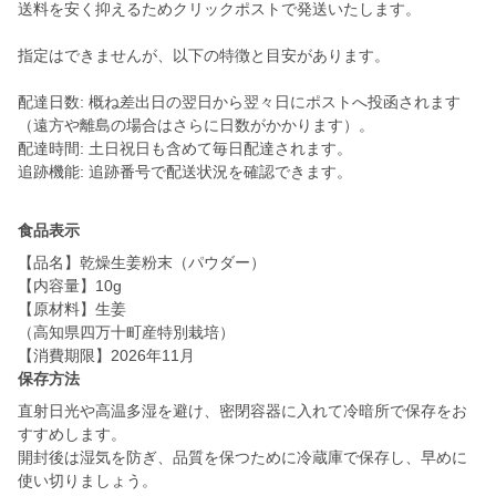
送料を安く抑えるためクリックポストで発送いたします。
指定はできませんが、以下の特徴と目安があります。
配達日数: 概ね差出日の翌日から翌々日にポストへ投函されます
（遠方や離島の場合はさらに日数がかかります）。
配達時間: 土日祝日も含めて毎日配達されます。
追跡機能: 追跡番号で配送状況を確認できます。
食品表示
【品名】乾燥生姜粉末（パウダー）
【内容量】10g
【原材料】生姜
（高知県四万十町産特別栽培）
【消費期限】2026年11月
保存方法
直射日光や高温多湿を避け、密閉容器に入れて冷暗所で保存をお
すすめします。
開封後は湿気を防ぎ、品質を保つために冷蔵庫で保存し、早めに
使い切りましょう。