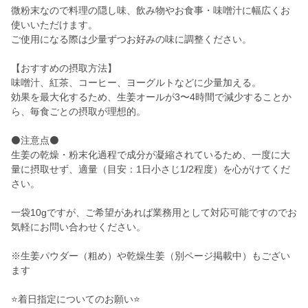
微粉末なので料理の隠し味、飲み物やお食事・味噌汁に幅広くお
使いいただけます。
ご使用になる際は少量ずつお好みの味に調整ください。
【おすすめの摂取方法】
味噌汁、紅茶、コーヒー、ヨーグルトなどに少量加える。
効果を最大化するため、生姜オールが3〜4時間で減少することか
ら、毎食ごとの摂取が理想的。
⚫️注意点⚫️
生姜の乾燥・粉末化過程で成分が凝縮されているため、一度に大
量に摂取せず、適量（目安：1日小さじ1/2程度）を心がけてくだ
さい。
一袋10gですが、ご希望があれば業務用として対応可能ですのでお
気軽にお問い合わせください。
※生姜パウダー（粗め）や乾燥生姜（別ページ掲載中）もござい
ます
⭐️着日指定についてのお願い⭐️