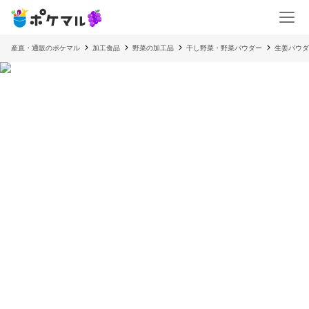
産直・通販のポケマル
加工食品
野菜の加工品
干し野菜・野菜パウダー
生姜パウダ