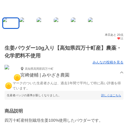
本日あと 20点
11
生姜パウダー10g入り【高知県四万十町産】農薬・
化学肥料不使用
みんなの投稿を見る
高知県高岡郡四万十町
宮﨑健輔 | みやざき農園
マークのついた生産者さんは、過去1年間で平均して特に高い評価を得
ています。
生産者バッジの基準が新しくなりました。
詳しくはこちら
商品説明
四万十町産特別栽培生姜100%使用したパウダーです。