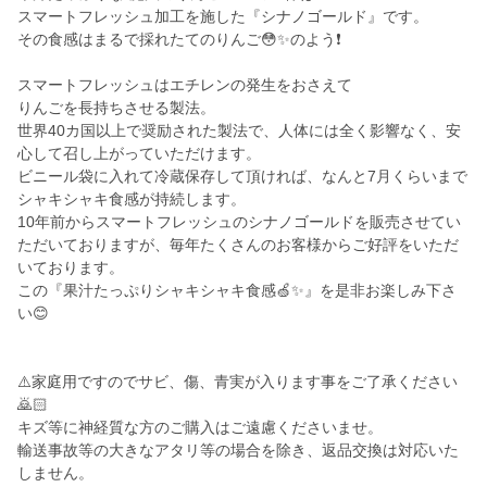
スマートフレッシュ加工を施した『シナノゴールド』です。
その食感はまるで採れたてのりんご😳✨のよう❗️
スマートフレッシュはエチレンの発生をおさえて
りんごを長持ちさせる製法。
世界40カ国以上で奨励された製法で、人体には全く影響なく、安
心して召し上がっていただけます。
ビニール袋に入れて冷蔵保存して頂ければ、なんと7月くらいまで
シャキシャキ食感が持続します。
10年前からスマートフレッシュのシナノゴールドを販売させてい
ただいておりますが、毎年たくさんのお客様からご好評をいただ
いております。
この『果汁たっぷりシャキシャキ食感🍏✨』を是非お楽しみ下さ
い😊
⚠️家庭用ですのでサビ、傷、青実が入ります事をご了承ください
🙇🏻
キズ等に神経質な方のご購入はご遠慮くださいませ。
輸送事故等の大きなアタリ等の場合を除き、返品交換は対応いた
しません。