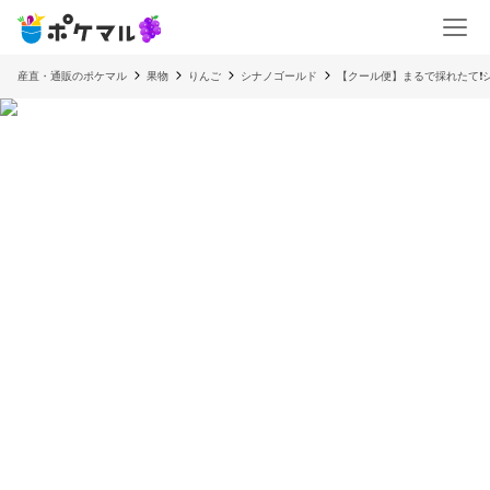
産直・通販のポケマル
果物
りんご
シナノゴールド
【クール便】まるで採れたて❗️