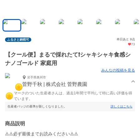
本日あと 9点
ふるさと納税可
73
【クール便】まるで採れたて❗️シャキシャキ食感シ
ナノゴールド 家庭用
みんなの投稿を見る
岩手県奥州市
菅野千秋 | 株式会社 菅野農園
マークのついた生産者さんは、過去1年間で平均して特に高い評価を得
ています。
生産者バッジの基準が新しくなりました。
詳しくはこちら
商品説明
⚠️⚠️必ず最後までお読みください⚠️⚠️