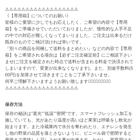
⚠️⚠️⚠️⚠️⚠️⚠️⚠️⚠️⚠️⚠️⚠️⚠️⚠️⚠️⚠️⚠️⚠️⚠️
《【専用箱】についてのお願い》
皆様のご要望に少しでもお応えしたく、ご希望の内容で【専用
箱】をご準備させていただいておりましたが、慢性的な人手不足
の中での対応が難しくなってまいりました。ご注文は出来るだけ
既存のものでご検討頂ければ幸いです。
『別々の商品を同梱して送料をまとめたい』などの内容で【専用
箱】をご希望される場合は【必ずご注文確定前】にご相談下さい
ませ(ご注文を確定された時点で送料が含まれる料金で決済されて
しまいますので、変更が出来なくなります)。また、別途手数料(5
00円)を加算させて頂きますことをご了承下さいませ。
何卒ご理解下さいますようお願い致します🙇🏻‍♀️🙇🏻‍♀️🙇🏻‍♀️
保存方法
保存の秘訣は”遮光””低温””密閉”です。スマートフレッシュ加工を
施していても、光があたり温度が高いほど果実は呼吸をし軟化が
始まります。また冷蔵庫内で水分を奪われたり、エチレンを発生
し他の野菜の品質を落とさないように、ビニール袋で密閉すると
最後まで美味しく召し上がる事が出来ます。ただし、家庭用はキ