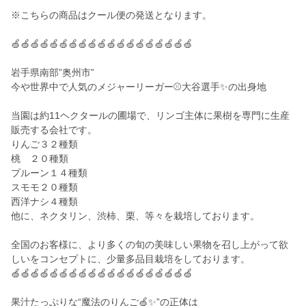
※こちらの商品はクール便の発送となります。
🍏🍏🍏🍏🍏🍏🍏🍏🍏🍏🍏🍏🍏🍏🍏🍏🍏🍏🍏
岩手県南部”奥州市”
今や世界中で人気のメジャーリーガー⚾大谷選手✨の出身地
当園は約11ヘクタールの圃場で、リンゴ主体に果樹を専門に生産
販売する会社です。
りんご３２種類
桃 ２０種類
プルーン１４種類
スモモ２０種類
西洋ナシ４種類
他に、ネクタリン、渋柿、栗、等々を栽培しております。
全国のお客様に、より多くの旬の美味しい果物を召し上がって欲
しいをコンセプトに、少量多品目栽培をしております。
🍏🍏🍏🍏🍏🍏🍏🍏🍏🍏🍏🍏🍏🍏🍏🍏🍏🍏🍏
果汁たっぷりな“魔法のりんご🍏✨”の正体は