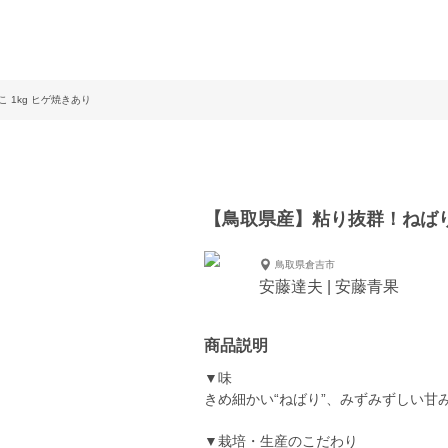
 1kg ヒゲ焼きあり
【鳥取県産】粘り抜群！ねばりっ
鳥取県倉吉市
安藤達夫 | 安藤青果
商品説明
▼味
きめ細かい“ねばり”、みずみずしい甘
▼栽培・生産のこだわり