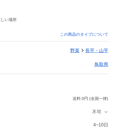
涼しい場所
この商品のタイプについて
野菜
長芋・山芋
鳥取県
送料:0円 (全国一律)
不可
4~10日