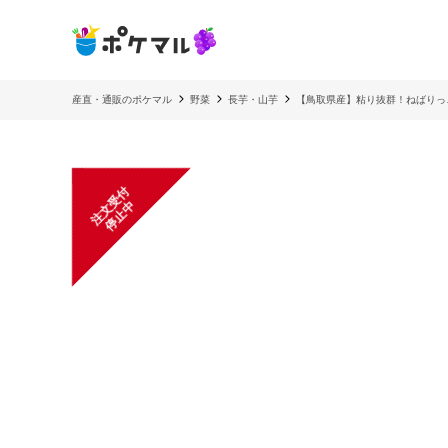
産直・通販のポケマル
野菜
長芋・山芋
【鳥取県産】粘り抜群！ねばりっこ
注
文
受
付
停
止
中