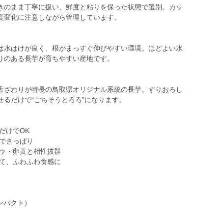
きのまま丁寧に扱い、鮮度と粘りを保った状態で選別。カッ
度変化に注意しながら管理しています。
は水はけが良く、根がまっすぐ伸びやすい環境。ほどよい水
りのある長芋が育ちやすい産地です。
舌ざわりが特長の鳥取県オリジナル系統の長芋。すりおろし
るだけで“ごちそうとろろ”になります。
だけでOK
苔でさっぱり
クラ・卵黄と相性抜群
ぜて、ふわふわ食感に
ンパクト）