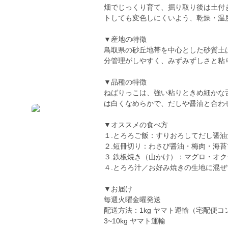
畑でじっくり育て、掘り取り後は土付
トしても変色しにくいよう、乾燥・温
▼産地の特徴
鳥取県の砂丘地帯を中心とした砂質土
分管理がしやすく、みずみずしさと粘
▼品種の特徴
ねばりっこは、強い粘りときめ細かな
は白くなめらかで、だしや醤油と合わせ
▼オススメの食べ方
１.とろろご飯：すりおろしてだし醤油
２.短冊切り：わさび醤油・梅肉・海
３.鉄板焼き（山かけ）：マグロ・オ
４.とろろ汁／お好み焼きの生地に混
▼お届け
毎週火曜金曜発送
配送方法：1kg ヤマト運輸（宅配便コ
3~10kg ヤマト運輸