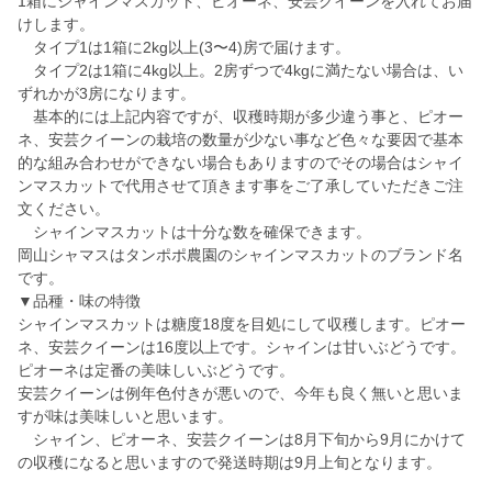
1箱にシャインマスカット、ピオーネ、安芸クイーンを入れてお届
けします。
タイプ1は1箱に2kg以上(3〜4)房で届けます。
タイプ2は1箱に4kg以上。2房ずつで4kgに満たない場合は、い
ずれかが3房になります。
基本的には上記内容ですが、収穫時期が多少違う事と、ピオー
ネ、安芸クイーンの栽培の数量が少ない事など色々な要因で基本
的な組み合わせができない場合もありますのでその場合はシャイ
ンマスカットで代用させて頂きます事をご了承していただきご注
文ください。
シャインマスカットは十分な数を確保できます。
岡山シャマスはタンポポ農園のシャインマスカットのブランド名
です。
▼品種・味の特徴
シャインマスカットは糖度18度を目処にして収穫します。ピオー
ネ、安芸クイーンは16度以上です。シャインは甘いぶどうです。
ピオーネは定番の美味しいぶどうです。
安芸クイーンは例年色付きが悪いので、今年も良く無いと思いま
すが味は美味しいと思います。
シャイン、ピオーネ、安芸クイーンは8月下旬から9月にかけて
の収穫になると思いますので発送時期は9月上旬となります。