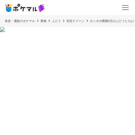
産直・通販のポケマル
果物
ぶどう
安芸クイーン
タンポポ農園9月のぶどうたち(