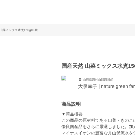
山菜ミックス水煮150g×3袋
国産天然 山菜ミックス水煮150
山形県西村山郡西川町
大泉幸子 | nature green fa
商品説明
▼商品概要
この商品の原材料である山菜・きのこ
優良国産品をさらに厳選しました。加
マイナスイオンの豊富な月山伏流水を