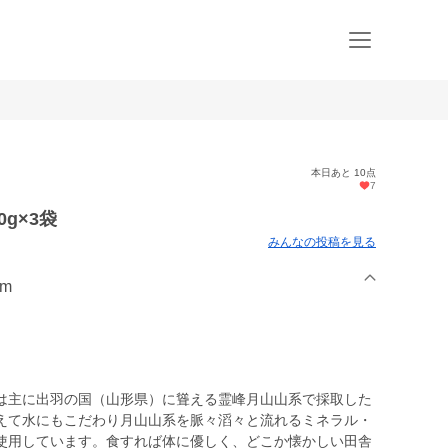
本日あと 10点
7
g×3袋
みんなの投稿を見る
rm
は主に出羽の国（山形県）に聳える霊峰月山山系で採取した
えて水にもこだわり月山山系を脈々滔々と流れるミネラル・
使用しています。食すれば体に優しく、どこか懐かしい田舎