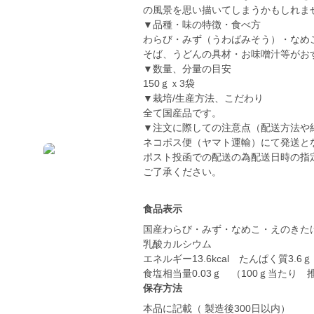
の風景を思い描いてしまうかもしれま
▼品種・味の特徴・食べ方
わらび・みず（うわばみそう）・なめ
そば、うどんの具材・お味噌汁等がお
▼数量、分量の目安
150ｇｘ3袋
▼栽培/生産方法、こだわり
全て国産品です。
▼注文に際しての注意点（配送方法や
ネコポス便（ヤマト運輸）にて発送と
ポスト投函での配送の為配送日時の指
ご了承ください。
食品表示
国産わらび・みず・なめこ・えのきた
乳酸カルシウム
エネルギー13.6kcal たんぱく質3.6
保存方法
本品に記載（ 製造後300日以内）