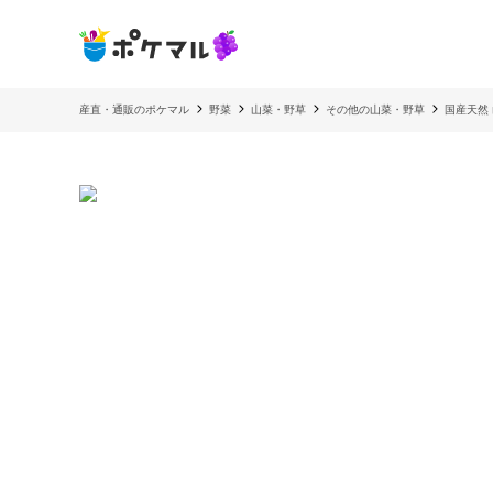
産直・通販のポケマル
野菜
山菜・野草
その他の山菜・野草
国産天然 