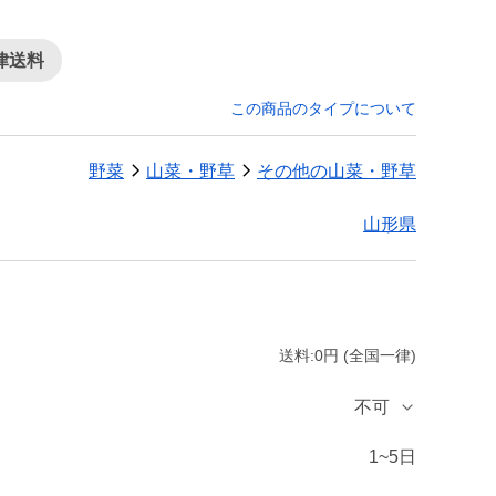
律送料
この商品のタイプについて
野菜
山菜・野草
その他の山菜・野草
山形県
送料:0円 (全国一律)
不可
1~5日