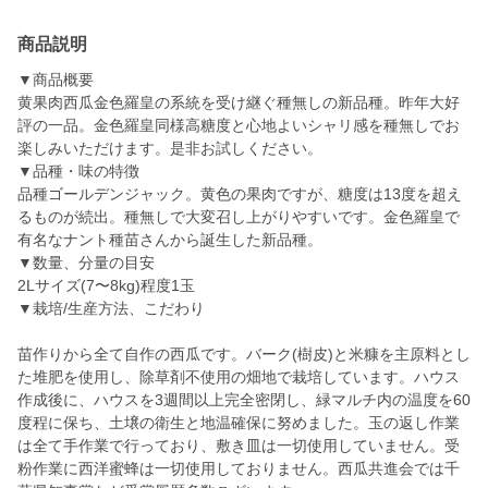
商品説明
▼商品概要
黄果肉西瓜金色羅皇の系統を受け継ぐ種無しの新品種。昨年大好
評の一品。金色羅皇同様高糖度と心地よいシャリ感を種無しでお
楽しみいただけます。是非お試しください。
▼品種・味の特徴
品種ゴールデンジャック。黄色の果肉ですが、糖度は13度を超え
るものが続出。種無しで大変召し上がりやすいです。金色羅皇で
有名なナント種苗さんから誕生した新品種。
▼数量、分量の目安
2Lサイズ(7〜8kg)程度1玉
▼栽培/生産方法、こだわり
苗作りから全て自作の西瓜です。バーク(樹皮)と米糠を主原料とし
た堆肥を使用し、除草剤不使用の畑地で栽培しています。ハウス
作成後に、ハウスを3週間以上完全密閉し、緑マルチ内の温度を60
度程に保ち、土壌の衛生と地温確保に努めました。玉の返し作業
は全て手作業で行っており、敷き皿は一切使用していません。受
粉作業に西洋蜜蜂は一切使用しておりません。西瓜共進会では千