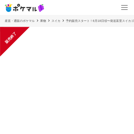
産直・通販のポケマル
果物
スイカ
予約販売スタート！6月18日頃〜発送富里スイカゴ
販売終了