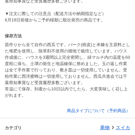
葉県知事賞など受賞履歴多数ございます。
▼注文に際しての注意点（配送方法や納期指定など）
6月18日前後からご予約様順に順次発売の商品です。
保存方法
苗作りから全て自作の西瓜です。バーク(樹皮)と米糠を主原料とし
た堆肥を使用し、除草剤不使用の畑地で栽培しています。ハウス
作成後に、ハウスを3週間以上完全密閉し、緑マルチ内の温度を60
度程に保ち、土壌の衛生と地温確保に努めました。玉の返し作業
は全て手作業で行っており、敷き皿は一切使用していません。受
粉作業に西洋蜜蜂は一切使用しておりません。西瓜共進会では千
葉県知事賞など受賞履歴多数ございます。
常温にて保存。到着から10日以内でしたら、大変美味しく召し上
がれます。
商品タイプについて（予約商品）
果物
スイカ
カテゴリ