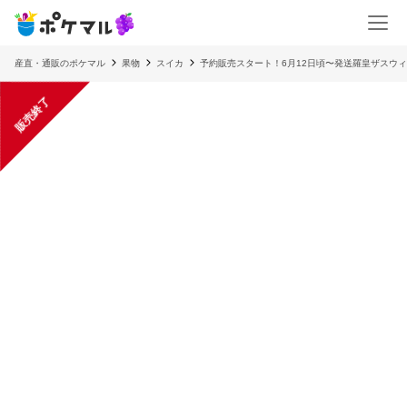
産直・通販のポケマル
果物
スイカ
予約販売スタート！6月12日頃〜発送羅皇ザスウィ
販売終了