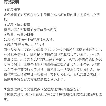
商品説明
▼商品概要
金色羅皇でも有名なナント種苗さんの赤肉種の甘さを追求した西
瓜。
▼品種・味の特徴
糖度の高さが特徴的な赤肉種の西瓜
▼数量、分量の目安
2Lサイズ(7kg〜8kg程度)1玉入り。
▼栽培/生産方法、こだわり
苗作りから全て自作の西瓜です。バーク(樹皮)と米糠を主原料とし
た堆肥を使用し、除草剤不使用の畑地で栽培しています。ハウス
作成後に、ハウスを3週間以上完全密閉し、緑マルチ内の温度を60
度程に保ち、土壌の衛生と地温確保に努めました。玉の返し作業
は全て手作業で行っており、敷き皿は一切使用していません。受
粉作業に西洋蜜蜂は一切使用しておりません。西瓜共進会では千
葉県知事賞など受賞履歴多数ございます。
▼注文に際しての注意点（配送方法や納期指定など）
予約販売分で6月12日前後以降にご予約様順に順次発送開始致しま
す。