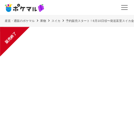
産直・通販のポケマル
果物
スイカ
予約販売スタート！6月10日頃〜発送富里スイカ金
販売終了