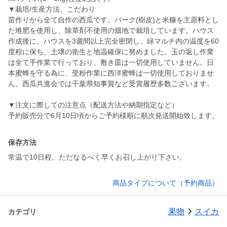
▼栽培/生産方法、こだわり
苗作りから全て自作の西瓜です。バーク(樹皮)と米糠を主原料とし
た堆肥を使用し、除草剤不使用の畑地で栽培しています。ハウス
作成後に、ハウスを3週間以上完全密閉し、緑マルチ内の温度を60
度程に保ち、土壌の衛生と地温確保に努めました。玉の返し作業
は全て手作業で行っており、敷き皿は一切使用していません。日
本蜜蜂を守る為に、受粉作業に西洋蜜蜂は一切使用しておりませ
ん。西瓜共進会では千葉県知事賞など受賞履歴多数ございます。
▼注文に際しての注意点（配送方法や納期指定など）
予約販売分で6月10日頃からご予約様順に順次発送開始致します。
保存方法
常温で10日程。ただなるべく早くお召し上がり下さい。
商品タイプについて（予約商品）
果物
スイカ
カテゴリ