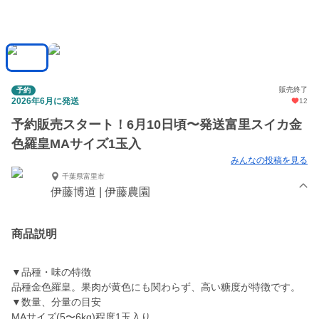
販売終了
予約
2026年6月に発送
12
予約販売スタート！6月10日頃〜発送富里スイカ金
色羅皇MAサイズ1玉入
みんなの投稿を見る
千葉県富里市
伊藤博道 | 伊藤農園
商品説明
▼品種・味の特徴
品種金色羅皇。果肉が黄色にも関わらず、高い糖度が特徴です。
▼数量、分量の目安
MAサイズ(5〜6kg)程度1玉入り。