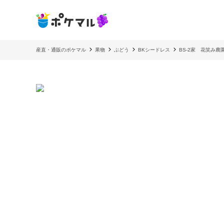
産直・通販のポケマル
果物
ぶどう
BKシードレス
BS-2家 花笑み農