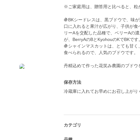
※ご家庭用は、贈答用と比べると、粒
🍇BKシードレスは、黒ブドウで、味
口に入れると果汁が広がり、子供が食
リーAを交配した品種で、ベリーAの
が、BerryAのBとKyohouのKでBKです
🍇シャインマスカットは、とても甘
食べられるので、人気のブドウです。
保存方法
冷蔵庫に入れてお早めにお召し上がり
カテゴリ
品種