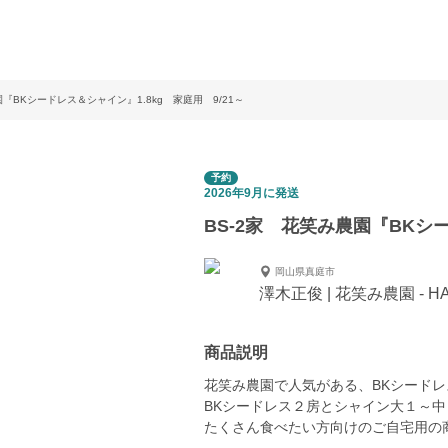
園『BKシードレス＆シャイン』1.8kg 家庭用 9/21～
予約
2026年9月に発送
BS-2家 花笑み農園『BKシー
岡山県真庭市
澤木正俊 | 花笑み農園 - HAN
商品説明
花笑み農園で人気がある、BKシード
BKシードレス２房とシャイン大１～
たくさん食べたい方向けのご自宅用の