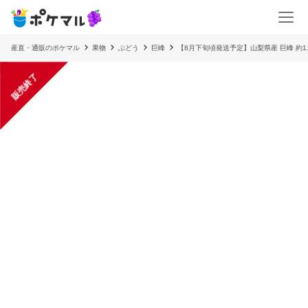
産直・通販のポケマル
果物
ぶどう
巨峰
【8月下旬頃発送予定】山梨県産 巨峰 約1.
販売終了