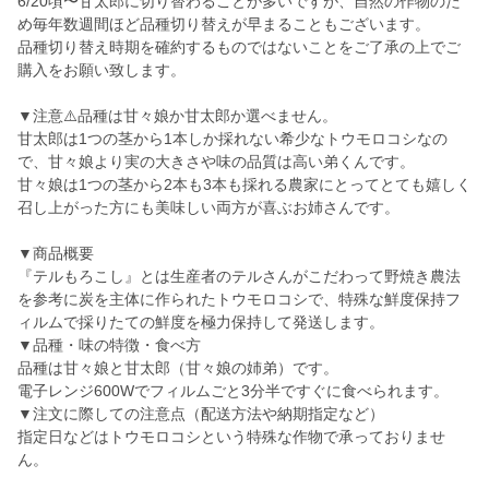
6/20頃〜甘太郎に切り替わることが多いですが、自然の作物のた
め毎年数週間ほど品種切り替えが早まることもございます。
品種切り替え時期を確約するものではないことをご了承の上でご
購入をお願い致します。
▼注意⚠️品種は甘々娘か甘太郎か選べません。
甘太郎は1つの茎から1本しか採れない希少なトウモロコシなの
で、甘々娘より実の大きさや味の品質は高い弟くんです。
甘々娘は1つの茎から2本も3本も採れる農家にとってとても嬉しく
召し上がった方にも美味しい両方が喜ぶお姉さんです。
▼商品概要
『テルもろこし』とは生産者のテルさんがこだわって野焼き農法
を参考に炭を主体に作られたトウモロコシで、特殊な鮮度保持フ
ィルムで採りたての鮮度を極力保持して発送します。
▼品種・味の特徴・食べ方
品種は甘々娘と甘太郎（甘々娘の姉弟）です。
電子レンジ600Wでフィルムごと3分半ですぐに食べられます。
▼注文に際しての注意点（配送方法や納期指定など）
指定日などはトウモロコシという特殊な作物で承っておりませ
ん。