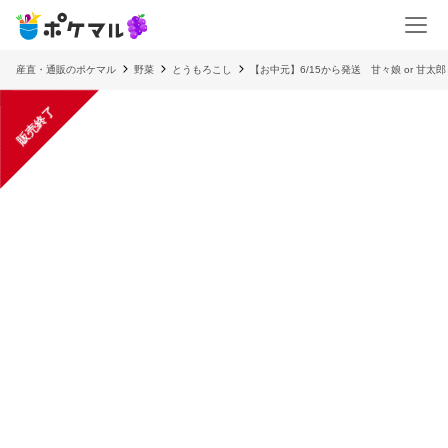
産直・通販のポケマル
野菜
とうもろこし
【お中元】6/15から発送 甘々娘 or 甘
販売終了