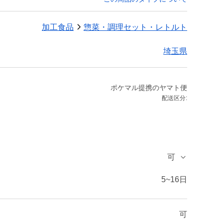
加工食品
惣菜・調理セット・レトルト
埼玉県
ポケマル提携のヤマト便
配送区分:
可
5~16日
可