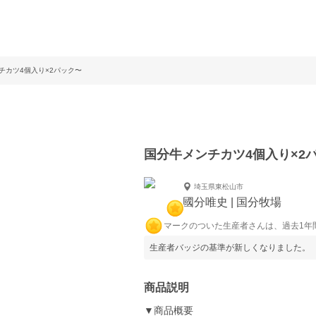
チカツ4個入り×2パック〜
国分牛メンチカツ4個入り×2
埼玉県東松山市
國分唯史 | 国分牧場
マークのついた生産者さんは、過去1年
生産者バッジの基準が新しくなりました。
商品説明
▼商品概要