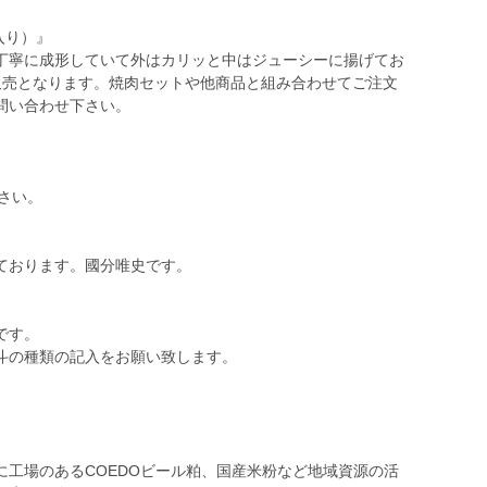
入り）』
丁寧に成形していて外はカリッと中はジューシーに揚げてお
販売となります。焼肉セットや他商品と組み合わせてご注文
問い合わせ下さい。
下さい。
ております。國分唯史です。
です。
斗の種類の記入をお願い致します。
に工場のあるCOEDOビール粕、国産米粉など地域資源の活