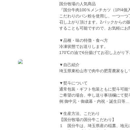
国分牧場の人気商品
『国分牛肉100％メンチカツ（1P/4個
こだわりのパン粉を使用し、一つ一つ
召し上がり頂けます。2パックからの
することも可能ですので、お気軽にお
▼品種・味の特徴・食べ方
冷凍状態でお送りします。
170℃の油で6分揚げてお召し上がり
▼自己紹介
埼玉県東松山市で肉牛の肥育農家をし
▼熨斗について
通常包装・ギフト包装ともに熨斗可能
ご希望の場合、申し送り事項欄にて熨
例:御中元・御歳暮・内祝・誕生日等…
▼生産方法、こだわり
【国分牧場の国分牛こだわり】
１ 国分牛は、埼玉県産の稲藁、地元