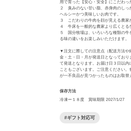
用で育った【安心・安全】にこだわっ
２ 臭みのない甘い脂、赤身肉のしっ
ヘルシーかつ美味しいお肉です。
３ こだわりの牛肉を顔が見える農家
４ 牛床を一般的な農家より広くとる
５ 国分牧場は、いろいろな種類の牛
る味の違いをお楽しみいただけます。
▼注文に際しての注意点（配送方法や
金・土・日・月が発送日となっており
て発送となります。お届け日３日以内
こともございます。ご注意ください。
が一不良品が見つかったものはお取替
保存方法
冷凍ー１８度 賞味期限 2027/1/27
#ギフト対応可