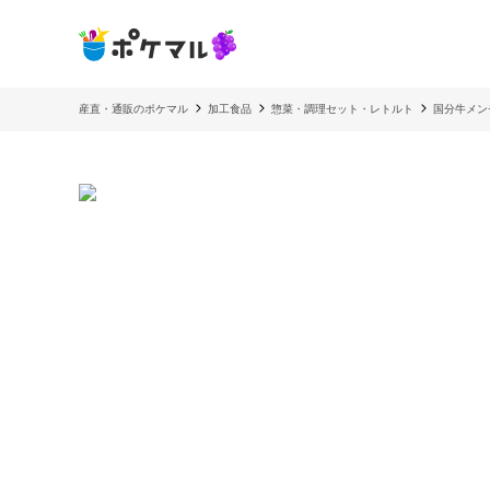
産直・通販のポケマル
加工食品
惣菜・調理セット・レトルト
国分牛メン