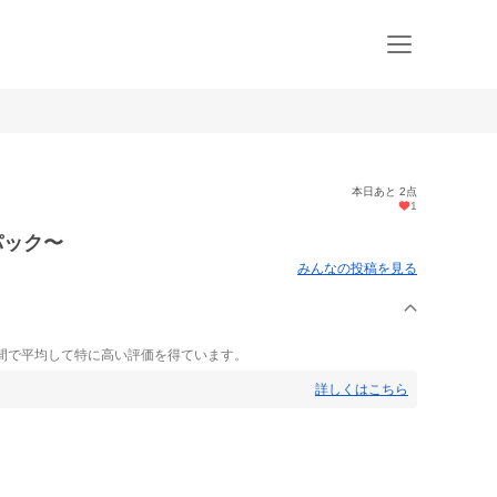
本日あと 2点
1
パック〜
みんなの投稿を見る
間で平均して特に高い評価を得ています。
詳しくはこちら