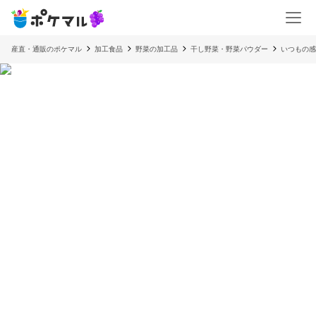
産直・通販のポケマル
加工食品
野菜の加工品
干し野菜・野菜パウダー
いつもの