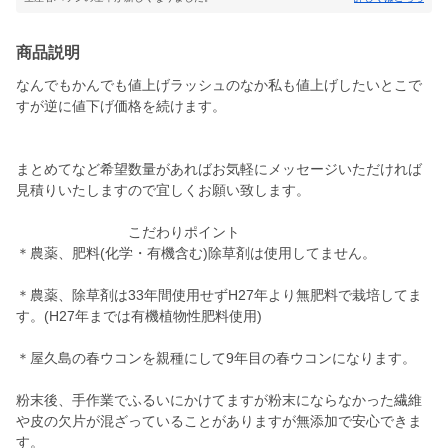
商品説明
なんでもかんでも値上げラッシュのなか私も値上げしたいとこで
すが逆に値下げ価格を続けます。
まとめてなど希望数量があればお気軽にメッセージいただければ
見積りいたしますので宜しくお願い致します。
こだわりポイント
＊農薬、肥料(化学・有機含む)除草剤は使用してません。
＊農薬、除草剤は33年間使用せずH27年より無肥料で栽培してま
す。(H27年までは有機植物性肥料使用)
＊屋久島の春ウコンを親種にして9年目の春ウコンになります。
粉末後、手作業でふるいにかけてますが粉末にならなかった繊維
や皮の欠片が混ざっていることがありますが無添加で安心できま
す。