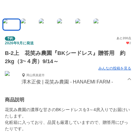
あと200点
予約
2026年9月に発送
2
B-2上 花笑み農園『BKシードレス』贈答用 約
2kg（3~４房）9/14～
みんなの投稿を見る
岡山県真庭市
澤木正俊 | 花笑み農園 - HANAEMI FARM -
商品説明
花笑み農園の濃厚な甘さのBKシードレスを3～4房入りでお届けい
たします。
化粧箱に入っており、品質も厳選していますので、贈答用にぴっ
たりです。