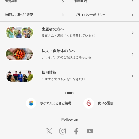
運営会社
利用規約
特商法に基づく表記
プライバシーポリシー
生産者の方へ
農家さん・漁師さんを募集しています!
法人・自治体の方へ
アライアンスのご相談はこちらから
採用情報
生産者と食べる人をつなぎたい
Links
ポケマルふるさと納税
食べる通信
Follow us