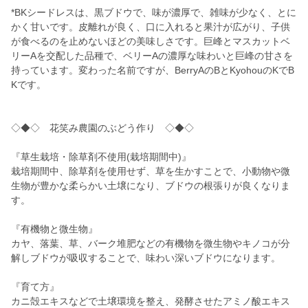
*BKシードレスは、黒ブドウで、味が濃厚で、雑味が少なく、とに
かく甘いです。皮離れが良く、口に入れると果汁が広がり、子供
が食べるのを止めないほどの美味しさです。巨峰とマスカットベ
リーAを交配した品種で、ベリーAの濃厚な味わいと巨峰の甘さを
持っています。変わった名前ですが、BerryAのBとKyohouのKでB
Kです。
◇◆◇ 花笑み農園のぶどう作り ◇◆◇
『草生栽培・除草剤不使用(栽培期間中)』
栽培期間中、除草剤を使用せず、草を生かすことで、小動物や微
生物が豊かな柔らかい土壌になり、ブドウの根張りが良くなりま
す。
『有機物と微生物』
カヤ、落葉、草、バーク堆肥などの有機物を微生物やキノコが分
解しブドウが吸収することで、味わい深いブドウになります。
『育て方』
カニ殻エキスなどで土壌環境を整え、発酵させたアミノ酸エキス