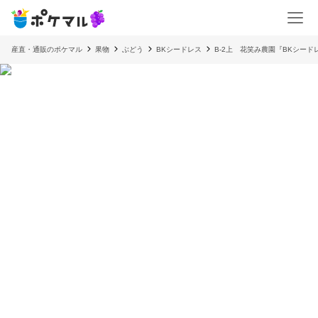
産直・通販のポケマル
果物
ぶどう
BKシードレス
B-2上 花笑み農園『BKシード