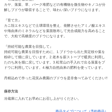
カヤ、落葉、草、バーク堆肥などの有機物を微生物やキノコが分
解しブドウが吸収することで、味わい深いブドウになります。
『育て方』
カニ殻エキスなどで土壌環境を整え、発酵させたアミノ酸エキス
や海由来のミネラルなどを葉面散布して光合成能力を高めること
で、大粒で高糖度のブドウになります。
『持続可能な農業を目指して』
持続可能な農業を目指すために、1.ブドウから出た剪定枝や葉を
粉砕して畑に戻しています。2.老木を薪ストーブで暖房に利用し
たのち灰を畑に戻しています。3.松茸山の手入れで出る落葉をブ
ドウに利用しています。4.極力自然由来の肥料を使っています。
丹精込めて作った花笑み農園のブドウを是非食べてみてください!!
保存方法
冷蔵庫に入れてお早めにお召し上がりください。
商品タイプについて（予約商品）