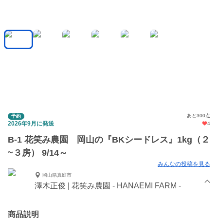
あと300点
予約
2026年9月に発送
4
B-1 花笑み農園 岡山の『BKシードレス』1kg（２
~３房） 9/14～
みんなの投稿を見る
岡山県真庭市
澤木正俊 | 花笑み農園 - HANAEMI FARM -
商品説明