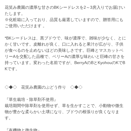
花笑み農園の濃厚な甘さのBKシードレスを2～3房入りでお届けい
たします。
※化粧箱に入っており、品質も厳選していますので、贈答用にも
ご使用いただけます 。
*BKシードレスは、黒ブドウで、味が濃厚で、雑味が少なく、とに
かく甘いです。皮離れが良く、口に入れると果汁が広がり、子供
が食べるのを止めないほどの美味しさです。巨峰とマスカットベ
リーAを交配した品種で、ベリーAの濃厚な味わいと巨峰の甘さを
持っています。変わった名前ですが、BerryAのBとKyohouのKでB
Kです。
◇◆◇ 花笑み農園のぶどう作り ◇◆◇
『草生栽培・除草剤不使用』
栽培期間中除草剤を使用せず、草を生かすことで、小動物や微生
物が豊かな柔らかい土壌になり、ブドウの根張りが良くなりま
す。
『有機物と微生物』