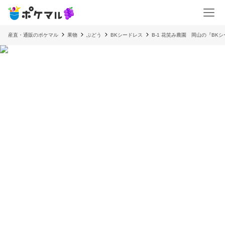
産直・通販のポケマル
果物
ぶどう
BKシードレス
B-1 花笑み農園 岡山の『BKシー