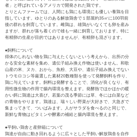
者」と呼ばれているアメリカで開発された鶏です。
とりとんファームでは、人間にも鶏にも環境にも優しい養鶏を目
指しています。ゆとりのある解放鶏舎で１部屋約35㎡に100羽前
後の群れを飼育しています。雌鶏は、雄鶏がいなくても卵を産み
ますが、群れが落ち着くので雄も一緒に飼育しております。特に
有精卵の生産が目的ではありませんが、有精卵も混ざります。
●飼料について
得体のしれない物を鶏に与えたくないという考えから、出所の分
かる安全な素材を集め、遺伝子組み換え作物は使いません。和歌
山産の米、ヌカ、おから、魚粉、大豆や、遺伝子組み換えでない
トウモロコシ等厳選した素材20数種類を使って発酵飼料を作り、
鶏に与えています。飼料は発酵することで、消化が良くなり、有
用性微生物の作用で腸内環境を整えます。発酵熱でほかほかの暖
かい餌に鶏達は大喜び。若葉の茂る季節には草、冬には白菜など
の青物をやります。鶏達は、瑞々しい野菜が大好きで、大急ぎで
集まってきて、ついばみます。人がサラダを食べるのと同じで、
新鮮な青物はビタミンや酵素の補給と腸内環境を整えます。
●平飼い鶏舎と産卵箱について
鶏達が自由に動き回れるように広々とした平飼い解放鶏舎を自作