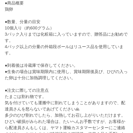
●商品概要
鶏卵
●数量、分量の目安
10個入り（約600グラム）
3パック入りまでは化粧箱に入っていますので、贈答品にお勧めで
す。
4パック以上の分量の外箱段ボールはリユース品を使用していま
す。
●到着後は冷蔵庫で保存してください。
●生食の場合は賞味期限内に使用し、賞味期限後及び、ひびの入っ
た卵は十分に加熱調理してください。
●注文に際しての注意点
たまごは割れ物です。
気を付けていても運搬中に割れてしまうことがありますので、配
達員さんを怒らないであげてください🙏
多少のひび割れでしたら、加熱してお召し上がりいただけます。
ひどい破損がみられた場合は、たいへんお手数ですが、お客様か
ら配達員さんもしくは、ヤマト運輸カスタマーセンターにご連絡