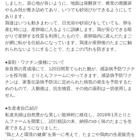
しました。居心地が良いように、地面は発酵床で、椎茸の廃菌床
やもみ殻が敷き詰めてあり、いつでも砂浴びができるようにして
あります。
鶏達はいつも動きまわって、日光浴や砂浴びをしていても、卵を
産む時には、産卵箱に入るように訓練します。鶏が安心できる暗
がりで産卵する性質を利用したもので、産卵箱内に産んだたまご
が網に転がる仕組みになっています。鶏達が産卵後のたまごに触
れられないようにすることで、たまごの汚れを防ぎます。
●薬剤・ワクチン接種について
奈良県の育成場にて、120日間育てられた雛が、感染病予防ワクチ
ンを投与後、とりとんファームにやってきます。感染病予防ワク
チンは、家畜伝染病予防法に定められた病気の発生を予防するた
めのもので、入雛後は、抗生物質、その他の薬剤は一切使用しま
せん。
●生産者自己紹介
私達夫婦は自然豊かな美しい龍神村に移住し、2018年1月とりと
んファームを開業し、試行錯誤の末、納得のゆく味のたまごを生
産できるようになりました。
”鶏と人と環境の健康”を第一に考えて、たまごや鶏肉の生産販売を