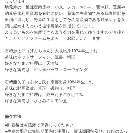
しています。
地元産の、椎茸廃菌床や、小米、ヌカ、おから、醤油粕、豆腐や
納豆等未利用資源を有効に使い、養鶏の副産物である鶏糞堆肥を
田畑に還元し、野菜の生産をしてその副産物である野菜くずを又
鶏に還元するという循環農業を目指しています。
より良いものを生産できるよう努力を重ねてゆきますので今後と
も、とりとんファームをよろしくお願いいたします
石﨑源太郎（げんちゃん）大阪出身1974年生まれ
趣味はネットサーフィン、読書、料理
好きなたまご料理は、天津飯
好きな鶏肉は、ピリ辛バッファローウイング
石﨑亜矢子（あやこ氏）京都出身1984年生まれ
趣味は動画鑑賞、卓球、磯釣り、料理
好きなたまご料理は、納豆たまごかけご飯
保存方法
●到着後は冷蔵庫で保存してください。
●生食の場合は賞味期限内に使用し、賞味期限後及び、ひびの入っ