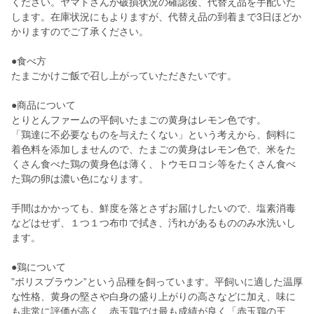
ください。ヤマトさんが破損状況の確認後、代替え品を手配いた
します。在庫状況にもよりますが、代替え品の到着まで3日ほどか
かりますのでご了承ください。
●食べ方
たまごかけご飯で召し上がっていただきたいです。
●商品について
とりとんファームの平飼いたまごの黄身はレモン色です。
「鶏達に不必要なものを与えたくない」という考えから、飼料に
着色料を添加しませんので、たまごの黄身はレモン色で、米をた
くさん食べた鶏の黄身色は薄く、トウモロコシ等をたくさん食べ
た鶏の卵は濃い色になります。
手間はかかっても、鮮度を落とさずお届けしたいので、塩素消毒
などはせず、１つ１つ布巾で拭き、汚れがあるもののみ水洗いし
ます。
●鶏について
”ボリスブラウン”という品種を飼っています。平飼いに適した温厚
な性格、黄身の堅さや白身の盛り上がりの高さなどに加え、味に
も非常に評価が高く、赤玉鶏では最も成績が良く「赤玉鶏の王