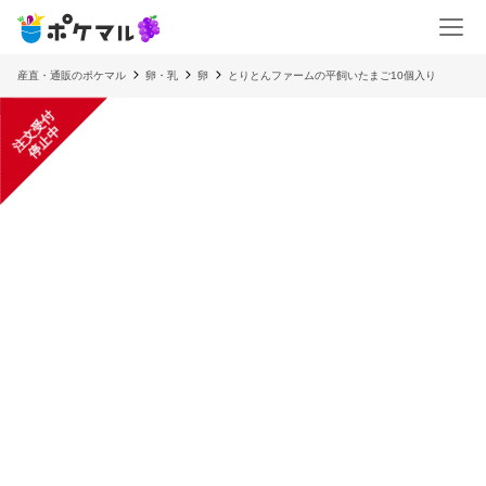
産直・通販のポケマル
卵・乳
卵
とりとんファームの平飼いたまご10個入り
注
文
受
付
停
止
中