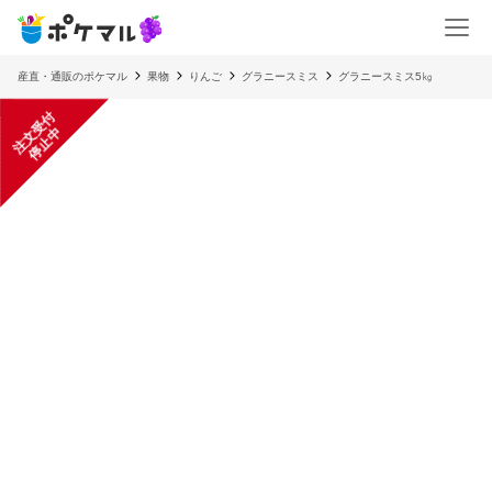
産直・通販のポケマル
果物
りんご
グラニースミス
グラニースミス5㎏
注
文
受
付
停
止
中