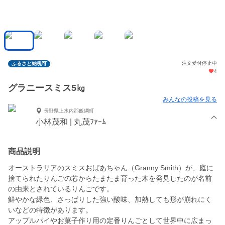
注文受付停止中
ふるさと納税可
4
グラニースミス5㎏
みんなの投稿を見る
長野県上水内郡飯綱町
小林茂和 | 丸茂ﾌｧｰﾑ
商品説明
オーストラリアのスミスおばあちゃん（Granny Smith）が、庭に
捨てられたりんごの芯からたまたま育った木を発見したのが名前
の由来とされているりんごです。
鮮やかな緑色、さっぱりした強い酸味、加熱しても形が崩れにく
いなどの特徴があります。
アップルパイやお菓子作り用の定番りんごとして世界中に広まっ