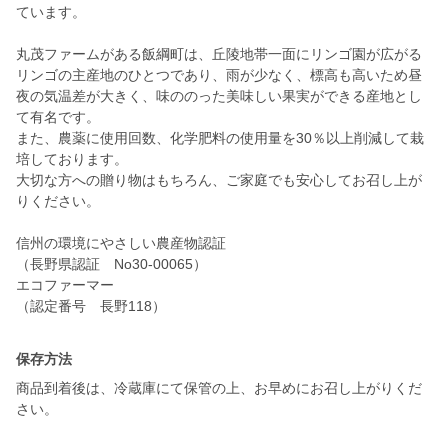
ています。
丸茂ファームがある飯綱町は、丘陵地帯一面にリンゴ園が広がる
リンゴの主産地のひとつであり、雨が少なく、標高も高いため昼
夜の気温差が大きく、味ののった美味しい果実ができる産地とし
て有名です。
また、農薬に使用回数、化学肥料の使用量を30％以上削減して栽
培しております。
大切な方への贈り物はもちろん、ご家庭でも安心してお召し上が
りください。
信州の環境にやさしい農産物認証
（長野県認証 No30-00065）
エコファーマー
（認定番号 長野118）
保存方法
商品到着後は、冷蔵庫にて保管の上、お早めにお召し上がりくだ
さい。