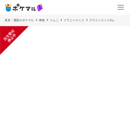
産直・通販のポケマル
果物
りんご
グラニースミス
グラニースミス3㎏
注
文
受
付
停
止
中