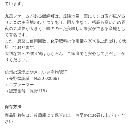
ています。
丸茂ファームがある飯綱町は、丘陵地帯一面にリンゴ園が広がる
リンゴの主産地のひとつであり、雨が少なく、標高も高いため昼
夜の気温差が大きく、味ののった美味しい果実ができる産地とし
て有名です。
また、農薬に使用回数、化学肥料の使用量を30％以上削減して栽
培しております。
大切な方への贈り物はもちろん、ご家庭でも安心してお召し上が
りください。
信州の環境にやさしい農産物認証
（長野県認証 No30-00065）
エコファーマー
（認定番号 長野118）
保存方法
商品到着後は、冷蔵庫にて保管の上、お早めにお召し上がりくだ
さい。