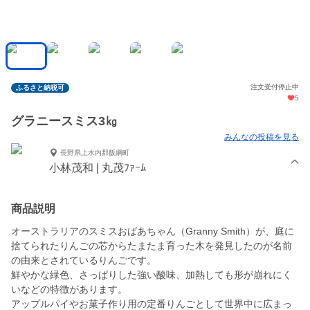
注文受付停止中
ふるさと納税可
5
グラニースミス3㎏
みんなの投稿を見る
長野県上水内郡飯綱町
小林茂和 | 丸茂ﾌｧｰﾑ
商品説明
オーストラリアのスミスおばあちゃん（Granny Smith）が、庭に
捨てられたりんごの芯からたまたま育った木を発見したのが名前
の由来とされているりんごです。
鮮やかな緑色、さっぱりした強い酸味、加熱しても形が崩れにく
いなどの特徴があります。
アップルパイやお菓子作り用の定番りんごとして世界中に広まっ