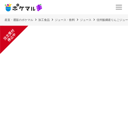
産直・通販のポケマル
加工食品
ジュース・飲料
ジュース
信州飯綱産りんごジュース
注
文
受
付
停
止
中