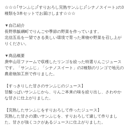
☆☆☆｢サンふじ｣｢すりおろし完熟サンふじ｣｢シナノスイート｣の3
種類を3本セットでお届けします☆☆☆
▼自己紹介
長野県飯綱町でりんごや季節の野菜を作っています。
北信五岳を一望できる美しい環境で育った果物や野菜を召し上が
りください。
▼商品概要
庚申山荘ファームで収穫したリンゴを絞った特選りんごジュース
です。「サンふじ」「シナノスイート」の2種類のリンゴで地元の
農産物加工所で作りました。
【すっきりした甘さのサンふじのジュース】
甘酸っぱいサンふじから、りんご本来の味を絞り出し、さわやか
な甘さに仕上がりました。
【完熟したサンふじをすりおろして作ったジュース】
完熟した甘さの濃いサンふじを、すりおろして濾して作りまし
た。甘さが強くコクがあるジュースに仕上がりました。