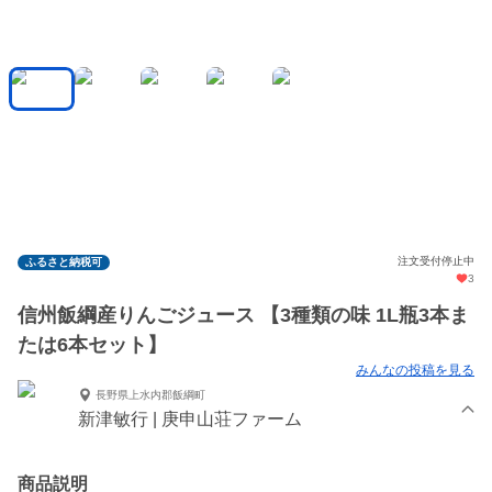
注文受付停止中
ふるさと納税可
3
信州飯綱産りんごジュース 【3種類の味 1L瓶3本ま
たは6本セット】
みんなの投稿を見る
長野県上水内郡飯綱町
新津敏行 | 庚申山荘ファーム
商品説明