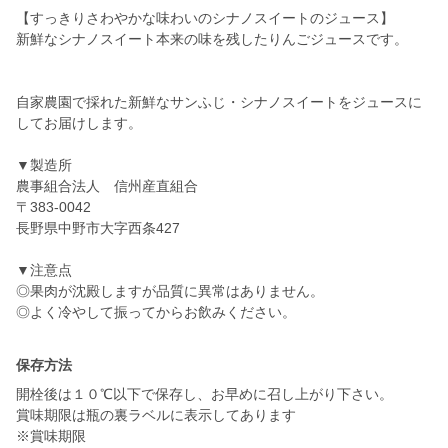
【すっきりさわやかな味わいのシナノスイートのジュース】
新鮮なシナノスイート本来の味を残したりんごジュースです。
自家農園で採れた新鮮なサンふじ・シナノスイートをジュースに
してお届けします。
▼製造所
農事組合法人 信州産直組合
〒383-0042
長野県中野市大字西条427
▼注意点
◎果肉が沈殿しますが品質に異常はありません。
保存方法
開栓後は１０℃以下で保存し、お早めに召し上がり下さい。
賞味期限は瓶の裏ラベルに表示してあります
※賞味期限