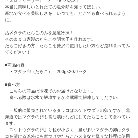
『３Ｄフリーザー』 × 『匠の活〆』
本当に美味しいとれたての魚介類を知ってほしい。
産地で食べる美味しさを、いつでも、どこでも食べられるよう
に。
活〆タラのたらこのみを急速冷凍！
そのまま自家製のたらこや明太子も作れます。
たらこ好きの方、たらこを贅沢に使用したい方など是非食べてみ
てください！
■商品内容
・マダラ卵（たらこ） 200g×20パック
■食べ方
こちらの商品は冷凍でのお届けとなります。
食べる際は氷水で解凍するか冷蔵庫で解凍してください。
一般的に販売されているタラコはスケトウダラの卵ですが、北
海道ではマダラの卵も醤油漬けなどにしてたらことして食べてい
ます。
スケトウダラの卵より粒が小さく、量が多いマダラの卵はタラ
コを漬ける以外にも煮つけやたらこパスタなど様々な料理に使用