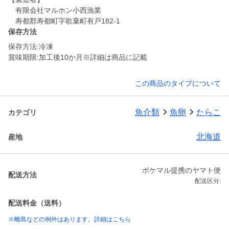
有限会社マルホン小西漁業
寿都郡寿都町字歌棄町有戸182-1
保存方法
保存方法:冷凍
賞味期限:加工後10か月※詳細は商品に記載
この商品のタイプについて
魚介類
魚卵
たらこ
カテゴリ
北海道
産地
ポケマル提携のヤマト便
配送方法
配送区分:
配送料金（送料）
※離島などの例外はあります。詳細はこちら