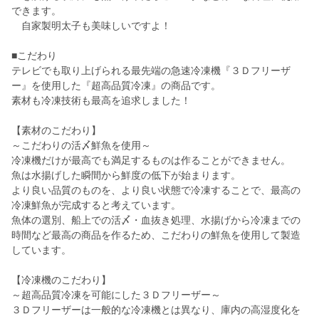
できます。
自家製明太子も美味しいですよ！
■こだわり
テレビでも取り上げられる最先端の急速冷凍機『３Ｄフリーザ
ー』を使用した『超高品質冷凍』の商品です。
素材も冷凍技術も最高を追求しました！
【素材のこだわり】
～こだわりの活〆鮮魚を使用～
冷凍機だけが最高でも満足するものは作ることができません。
魚は水揚げした瞬間から鮮度の低下が始まります。
より良い品質のものを、より良い状態で冷凍することで、最高の
冷凍鮮魚が完成すると考えています。
魚体の選別、船上での活〆・血抜き処理、水揚げから冷凍までの
時間など最高の商品を作るため、こだわりの鮮魚を使用して製造
しています。
【冷凍機のこだわり】
～超高品質冷凍を可能にした３Ｄフリーザー～
３Ｄフリーザーは一般的な冷凍機とは異なり、庫内の高湿度化を