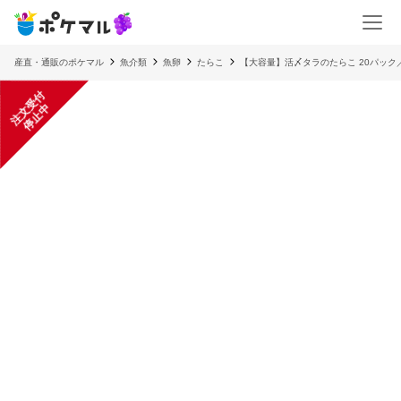
産直・通販のポケマル
魚介類
魚卵
たらこ
【大容量】活〆タラのたらこ 20パック
注
文
受
付
停
止
中