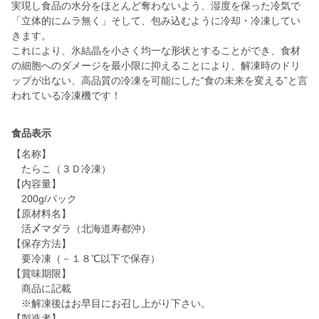
実現し食品の水分をほとんど奪わないよう、湿度を保った冷気で
「立体的にムラ無く」そして、包み込むように冷却・冷凍してい
きます。
これにより、氷結晶を小さく均一な形状とすることができ、食材
の細胞へのダメージを最小限に抑えることにより、解凍時のドリ
ップが出ない、高品質の冷凍を可能にした“食の未来を変える”と言
われている冷凍機です！
食品表示
【名称】
たらこ（３Ｄ冷凍）
【内容量】
200g/パック
【原材料名】
活〆マダラ（北海道寿都沖）
【保存方法】
要冷凍（－１８℃以下で保存）
【賞味期限】
商品に記載
※解凍後はお早目にお召し上がり下さい。
【製造者】