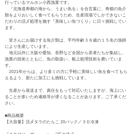
行っているマルホン小西漁業です。
『北海道寿都の海から、うまい魚を』を合言葉に、寿都の魚介
類をよりおいしく食べてもらうため、生産現場でしかできないこ
だわりの活〆処理を施す『美味しい魚づくり』に日々挑戦してい
ます。
皆さんにお届けする魚介類は、平均年齢３８歳の１５名の漁師
により生産しています。
地元以外に大阪や愛知、長野など全国から若者たちが集結し、
漁業の技術とともに、魚の取扱い、船上処理技術を磨いていま
す。
2021年からは、より多くの方に手軽に美味しい魚を食べてもら
えるよう、新たに加工にも挑戦しています。
生産から発送まで、責任をもって対応いたしますが、海上にい
ることが多いため連絡等が遅くなることがあります。ご了承くだ
さい。
■商品概要
【大容量】活〆タラのたらこ 20パック／３Ｄ冷凍