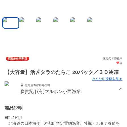
注文受付停止中
商品300円割引
11
【大容量】活〆タラのたらこ 20パック／３Ｄ冷凍
みんなの投稿を見る
北海道寿都郡寿都町
森貴紀 | (有)マルホン小西漁業
商品説明
■自己紹介
北海道の日本海側、寿都町で定置網漁業、牡蠣・ホタテ養殖を