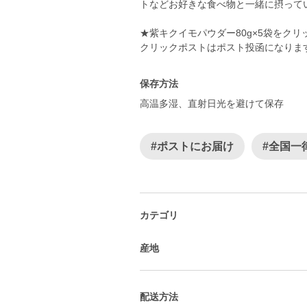
トなどお好きな食べ物と一緒に摂ってい
★紫キクイモパウダー80g×5袋をク
クリックポストはポスト投函になりま
保存方法
高温多湿、直射日光を避けて保存
#ポストにお届け
#全国一
カテゴリ
産地
配送方法