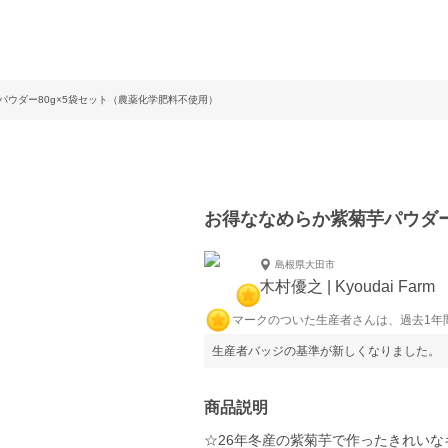
パウダー80g×5袋セット（農薬化学肥料不使用）
お得ななめらか紫菊芋パウダー
島根県大田市
木村優之 | Kyoudai Farm
マークのついた生産者さんは、過去1年
生産者バッジの基準が新しくなりました。
商品説明
☆26年冬産の紫菊芋で作ったきれい