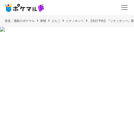
産直・通販のポケマル
果物
りんご
シナノホッペ
【先行予約】『シナノホッペ』家