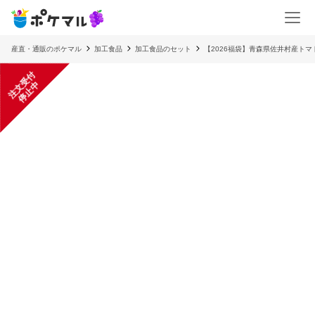
産直・通販のポケマル
加工食品
加工食品のセット
【2026福袋】青森県佐井村産ト
注
文
受
付
停
止
中