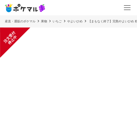
産直・通販のポケマル
果物
いちご
やよいひめ
【まもなく終了】完熟やよいひめ 粒
注
文
受
付
停
止
中