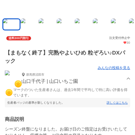
注文受付停止中
送料300円割引
30
【まもなく終了】完熟やよいひめ 粒ぞろい♪DXパ
ック
みんなの投稿を見る
群馬県沼田市
山口千代子 | 山口いちご園
マークのついた生産者さんは、過去1年間で平均して特に高い評価を得
ています。
生産者バッジの基準が新しくなりました。
詳しくはこちら
商品説明
シーズン終盤になりました。お届け日のご指定はお受けいたして