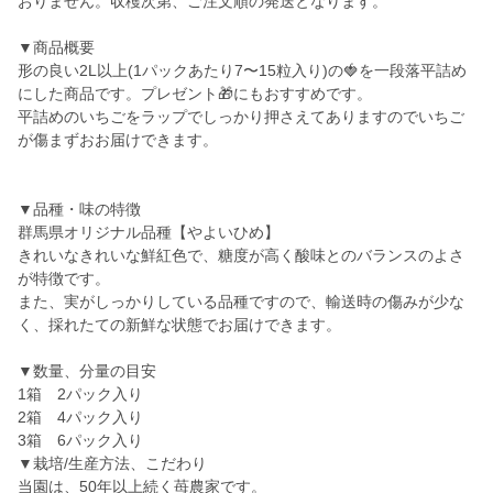
おりません。収穫次第、ご注文順の発送となります。
▼商品概要
形の良い2L以上(1パックあたり7〜15粒入り)の🍓を一段落平詰め
にした商品です。プレゼント🎁にもおすすめです。
平詰めのいちごをラップでしっかり押さえてありますのでいちご
が傷まずおお届けできます。
▼品種・味の特徴
群馬県オリジナル品種【やよいひめ】
きれいなきれいな鮮紅色で、糖度が高く酸味とのバランスのよさ
が特徴です。
また、実がしっかりしている品種ですので、輸送時の傷みが少な
く、採れたての新鮮な状態でお届けできます。
▼数量、分量の目安
1箱 2パック入り
2箱 4パック入り
3箱 6パック入り
▼栽培/生産方法、こだわり
当園は、50年以上続く苺農家です。