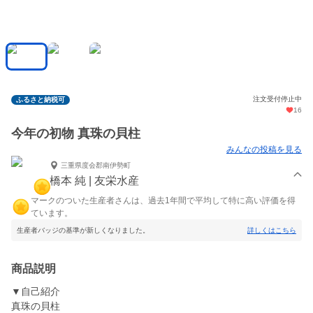
注文受付停止中
ふるさと納税可
16
今年の初物 真珠の貝柱
みんなの投稿を見る
三重県度会郡南伊勢町
橋本 純 | 友栄水産
マークのついた生産者さんは、過去1年間で平均して特に高い評価を得
ています。
生産者バッジの基準が新しくなりました。
詳しくはこちら
商品説明
▼自己紹介
真珠の貝柱