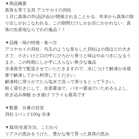
▼商品概要
真珠を育てる貝 アコヤカイの貝柱
１月に真珠の市(品評会)が開催されることかる、年末から真珠の取
り出しがおこなわれる。この期間だけしかお目にかかれない、真
珠の生産地ならでわの逸品！！
▼品種・味の特徴・食べ方
アコヤカイの貝柱、勾玉のような形をした貝柱は小指ほどの大き
さで、小さいけど口の中にひろがり香りと味はやみつきになるう
まさ。この時期にしか手に入らない希少な逸品
冷凍真空で配送させていただきますので、水につけて解凍か冷蔵
庫で解凍してから料理してください。
解凍時に滑りがでたら塩水て洗って滑りをとって下さい。
軽く湯引きにして、生姜醤油で、バター醤油でいためるもよし、
炊き込み御飯 かき揚げ フライも最高です
▼数量、分量の目安
貝柱 1パック100g 冷凍
▼栽培/生産方法、こだわり
リアスの恵みをうけた、豊かな海で育った真珠の恵み