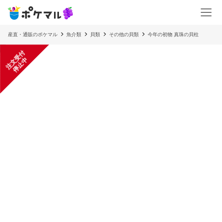
産直・通販のポケマル
魚介類
貝類
その他の貝類
今年の初物 真珠の貝柱
注
文
受
付
停
止
中