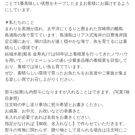
ことで1番美味しい状態をキープしたままお客様にお届けするよう
にしています。
▼私たちのこと
まわりを黒潮が流れ、太平洋にぐるりと囲まれた宮崎県の離島、
島浦島の海で育てています。島浦島はリアス式海岸の日豊海岸国
定公園にあり、潮の流れが速く穏やかな海で、魚を育てるには素
晴らしい環境です。
結城水産(船名 金寿丸)では50年以上養殖業を行ってきたノウハウ
を用いて、バリエーションの多い少量多品種の養殖業を目指して
おり、養殖では珍しい魚も育てています。
ぜひ、素晴らしい環境で育ったお魚たちをお友達やご家族が集ま
る楽しい席でお召し上がりください。
熨斗(短冊)も内熨斗になりますが入れることはできます。(写真7枚
目参照)
注文時の申し送り事項に熨斗希望とお書きください。
お歳暮、お中元、お祝いなどの表書きと、
名入れが必要であれば名前をお書きください。
指定がなければ【御祝、名入れなし】で作らせていただきます。
熨斗の有無に関わらず、贈り物として送られる場合は注文時にご