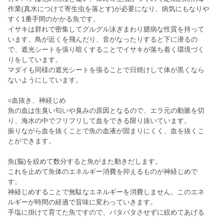
作業(真水につけて寄生虫を落とす)が必要になり、病気にもなりや
すく1番手間のかかる魚です。
イサキは群れで密集してグルグル泳ぎまわり臆病な性質を持って
います。鳥が近くを飛んだり、音がなったりすると下に潜るの
で、遮光シートを張り暗くすることでイサキが落ち着く環境づく
りをしています。
マダイも同様の遮光シートを張ることで日焼けして体が黒くなら
ないようにしています。
○血抜き、神経じめ
魚の血は生臭い匂いや臭みの原因となるので、エラ元の動脈を切
り、海水の中でフリフリして血をできる限り抜いています。
振りながら血を抜くことで魚の血液が固まりにくく、血を抜くこ
とができます。
魚(脳)を絞めて数分すると魚がまた動きだします。
これを止めて魚体のエネルギー消費を抑えるものが神経じめで
す。
神経じめすることで無駄なエネルギーを消費しません。このエネ
ルギーが時間の経過で旨味に変わっていきます。
手塩に掛けて育てた魚ですので、バタバタさせずに絞めてあげる