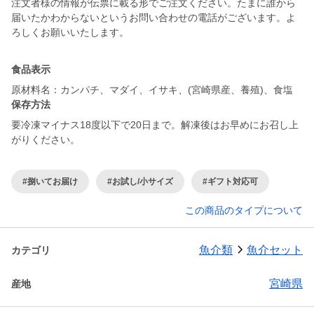
注文者様の情報が伝票に載る形でご注文ください。たまに誰から
届いたかわからないというお問い合わせの電話がございます。よ
ろしくお願いいたします。
食品表示
原材料名：カンパチ、マダイ、イサキ、(宮崎県産、養殖)、食塩
保存方法
要冷凍マイナス18度以下で20日まで。解凍後はお早めにお召し上
がりください。
#捌いてお届け
#お試し/小サイズ
#ギフト対応可
この商品のタイプについて
魚介類
魚介セット
カテゴリ
宮崎県
産地