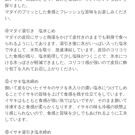
探りました。
マダイのプリッとした食感とフレッシュな旨味をお楽しみくださ
い。
④マダイ湯引き 塩水じめ
マダイの皮目にサッと熱湯をかけて皮付きのままでも刺身で食べ
られるようにしてあります。湯引き後に氷がいっぱい入った塩水
で冷まして、水気を取り、急速凍結しています。皮目のコリコリ
した食感が残り、塩水処理して少し塩味がつくことで、氷水につ
ける水っぽさが軽減できました。コリコリ感が強いので皮目に飾
り包丁を入れてお召し上がりください。
⑤イサキ塩水締め
捌いて皮をひいたイサキのサクを氷入りの濃い塩水につけてしめ
ることでイサキの旨味を上げて食感を残す仕立てをしています。
イサキはもともと食感が強い魚ではないですが、そのまま捌いて
冷凍すると食感が柔らかくなりすぎ、イサキの味も冷蔵の状態よ
り感じられないので、食感と旨味を少しでもあげれるように工夫
しています。
⑥イサキ湯引き塩水締め