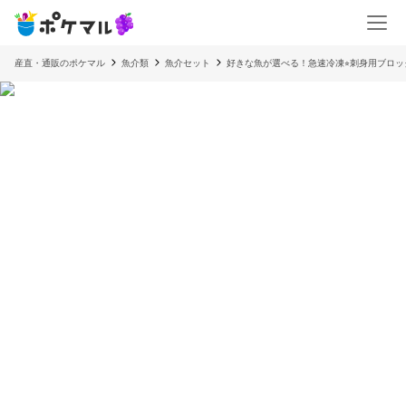
産直・通販のポケマル
魚介類
魚介セット
好きな魚が選べる！急速冷凍⭐︎刺身用ブロ