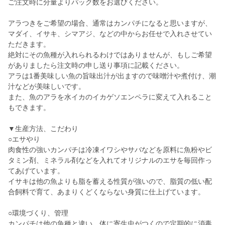
ご注文時に分量よりパック数をお選びください。
アラつきをご希望の場合、通常はカンパチになると思いますが、
マダイ、イサキ、シマアジ、などの中からお任せで入れさせてい
ただきます。
絶対にその魚種が入れられるわけではありませんが、もしご希望
がありましたら注文時の申し送り事項に記載ください。
アラは1番美味しい魚の旨味出汁が出ますので味噌汁や煮付け、潮
汁などが美味しいです。
また、魚のアラを水イカのイカゲソエンペラに変えて入れること
もできます。
▼生産方法、こだわり
○エサやり
肉食性の強いカンパチは冷凍イワシやサバなどを原料に魚粉やビ
タミン剤、ミネラル剤などを入れてオリジナルのエサを毎回作っ
てあげています。
イサキは他の魚よりも脂を蓄える性質が強いので、脂質の低い配
合飼料で育て、あまりくどくならない身質に仕上げています。
○環境づくり、管理
カンパチは他の魚種と違い、体に寄生虫がつくので定期的に消毒