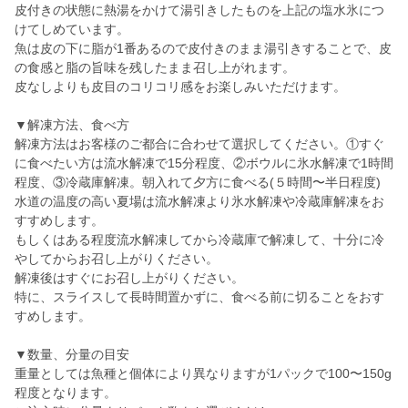
皮付きの状態に熱湯をかけて湯引きしたものを上記の塩水氷につ
けてしめています。
魚は皮の下に脂が1番あるので皮付きのまま湯引きすることで、皮
の食感と脂の旨味を残したまま召し上がれます。
皮なしよりも皮目のコリコリ感をお楽しみいただけます。
▼解凍方法、食べ方
解凍方法はお客様のご都合に合わせて選択してください。①すぐ
に食べたい方は流水解凍で15分程度、②ボウルに氷水解凍で1時間
程度、③冷蔵庫解凍。朝入れて夕方に食べる(５時間〜半日程度)
水道の温度の高い夏場は流水解凍より氷水解凍や冷蔵庫解凍をお
すすめします。
もしくはある程度流水解凍してから冷蔵庫で解凍して、十分に冷
やしてからお召し上がりください。
解凍後はすぐにお召し上がりください。
特に、スライスして長時間置かずに、食べる前に切ることをおす
すめします。
▼数量、分量の目安
重量としては魚種と個体により異なりますが1パックで100〜150g
程度となります。