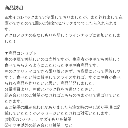
商品説明
⚠️水イカ1パックまでと制限しておりましたが、また釣れ出して在
庫ができたので1回のご注文で2パックまででしたら入れられま
す。
🎉クロメジナの皮なし炙りを新しくラインナップに追加いたしま
した！
▼商品コンセプト
生の冷蔵で美味しいのは当然ですが、生産者が冷凍でも美味しく
食べてもらえるようにこだわった冷凍刺身商品です。
魚のクオリティはできる限り落とさず、お客様にとって保管しや
すく、食べたい時に解凍してスライスすれば、すぐに刺身が食べ
られる商品を作りたいと思い、商品開発しました。
分量項目より、魚種とパック数をお選びください。
組み合わせのご希望がなければこちらのおまかせで選ばせていた
だきます。
⚠️ご希望の組み合わせがありましたら注文時の申し送り事項に記
載していただくかメッセージいただければ対応いたします。
(例)①カンパチ、、マダイ炙りを希望
②イサキ以外の組み合わせ希望 など