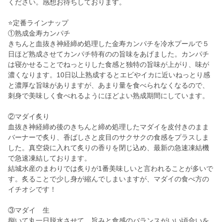
ください。感想お待ちしております。
⭐️定番ラインナップ
①熟成金寿カンパチ
きちんと血抜き神経締め処理した金寿カンパチを冷水プールで５
日ほど熟成させてカンパチ特有のの旨味をあげました。カンパチ
は寝かせることでねっとりした食感と独特の旨味が上がり、味が
濃くなります。10日以上熟成するとエビやイカに近いねっとり感
と濃厚な旨味がありますが、あまり量を食べられなくなるので、
刺身で美味しく食べれるようにほどよい熟成期間にしています。
②マダイ炙り
血抜き神経締め後のきちんと締め処理したマダイを皮付きのまま
バーナーで炙り、香ばしさと皮目のサクサクの食感をプラスしま
した。真空袋に入れて炙りの香りを閉じ込め、最新の急速凍結機
で急速凍結しております。
結城水産のまわりでは炙りが1番美味しいと言われることが多いで
す。炙ることで少し身が縮んでしまいますが、マダイの食べ方の
イチオシです！
③マダイ 生
捌いて丸一日脱水させて、旨みと食感のバランスがいい頃合いを