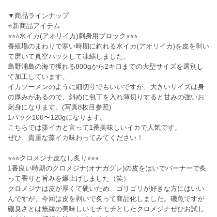
▼商品ラインナップ
⭐️新商品アイテム
⭐︎⭐︎⭐︎水イカ(アオリイカ)刺身用ブロック⭐︎⭐︎⭐︎
養殖場のまわりで寒い時期に釣れる水イカ(アオリイカ)を皮を剥い
て磨いて真空パックして凍結しました。
島野浦島の海で獲れる800gから2キロまでの大型サイズを選別し
て加工しています。
イカソーメンのように細切りでもいいですが、大きいサイズは身
の厚みがあるので、斜めに包丁を入れ薄切りすると甘みの強いお
刺身になります。(写真8枚目参照)
1パック100〜120gになります。
こちらでは藻イカと言って1番美味しいイカで人気です。
ぜひ、貴重な藻イカ味わってみてください！
⭐︎⭐︎⭐︎クロメジナ皮なし炙り⭐︎⭐︎⭐︎
1番良い時期のクロメジナ(オナガグレ)の皮をはいでバーナーで炙
って香りと旨みを爆上げしました（笑）
クロメジナは皮が厚くて硬いため、ゴリゴリが好きな方にはいい
んですが、今回は皮を剥いで炙って商品化しました。磯魚ですが
磯臭さとは無縁の美味しいモチモチとしたクロメジナぜひお試し