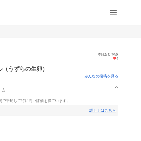
本日あと 30点
9
ル（うずらの生卵）
みんなの投稿を見る
ｰﾑ
間で平均して特に高い評価を得ています。
詳しくはこちら