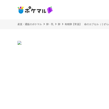
産直・通販のポケマル
卵・乳
卵
有精卵【常温】 命のカプセル（うずら