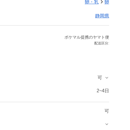
卵・乳
卵
静岡県
ポケマル提携のヤマト便
配送区分:
可
2~4日
可