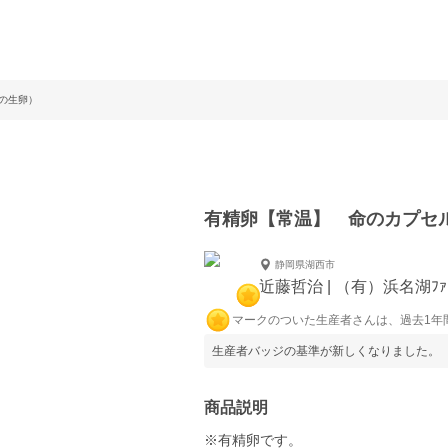
の生卵）
有精卵【常温】 命のカプセ
静岡県湖西市
近藤哲治 | （有）浜名湖ﾌｧ
マークのついた生産者さんは、過去1年
生産者バッジの基準が新しくなりました。
商品説明
※有精卵です。