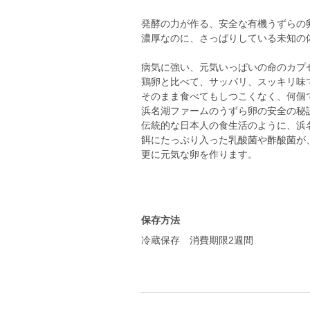
発酵の力が作る、安全な有機うずらの
濃厚なのに、さっぱりしている未知の
病気に強い、元気いっぱいの命のカプ
鶏卵と比べて、サッパリ、スッキリ味
そのまま食べてもしつこくなく、何個
浜名湖ファームのうずら卵の安全の秘
伝統的な日本人の食生活のように、浜
餌にたっぷり入った乳酸菌や酢酸菌が
更に元気な卵を作ります。
保存方法
冷蔵保存 消費期限2週間