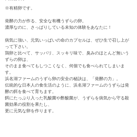
※有精卵です。
発酵の力が作る、安全な有機うずらの卵。
濃厚なのに、さっぱりしている未知の体験をあなたに！
病気に強い、元気いっぱいの命のカプセルは、ぜひ生で召し上が
って下さい。
鶏卵と比べて、サッパリ、スッキリ味で、臭みのほとんど無いう
ずらの卵は、
そのまま食べてもしつこくなく、何個でも食べられてしまいま
す。
浜名湖ファームのうずら卵の安全の秘訣は、「発酵の力」。
伝統的な日本人の食生活のように、浜名湖ファームのうずらは発
酵の餌を食べて育ちます。
餌にたっぷり入った乳酸菌や酢酸菌が、うずらを病気から守る殺
菌効果の役割を果たし、
更に元気な卵を作ります。