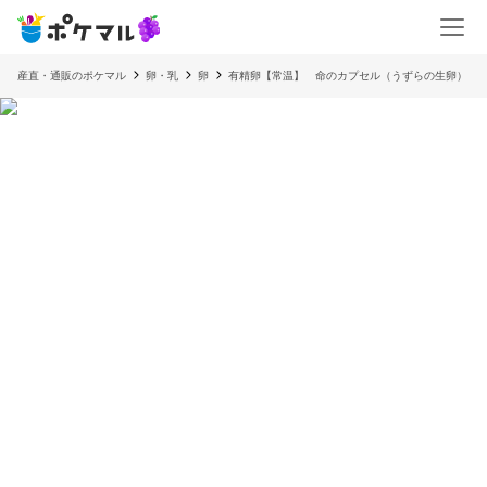
産直・通販のポケマル
卵・乳
卵
有精卵【常温】 命のカプセル（うずらの生卵）