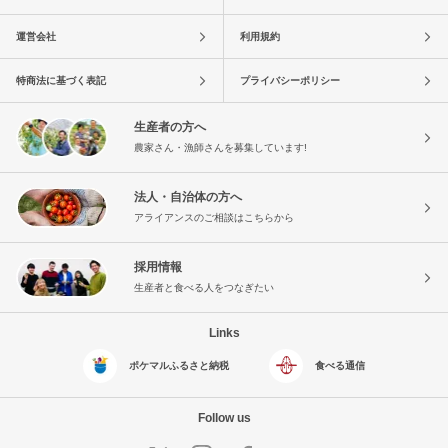
運営会社
利用規約
特商法に基づく表記
プライバシーポリシー
生産者の方へ
農家さん・漁師さんを募集しています!
法人・自治体の方へ
アライアンスのご相談はこちらから
採用情報
生産者と食べる人をつなぎたい
Links
ポケマルふるさと納税
食べる通信
Follow us