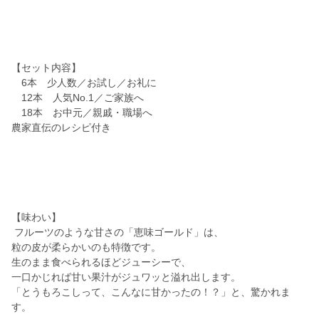
【セット内容】
6本 少人数／お試し／お礼に
12本 人気No.1／ご家族へ
18本 お中元／親戚・職場へ
農家直伝のレシピ付き
【味わい】
フルーツのような甘さの「恵味ゴールド」は、
粒の皮が柔らかいのも特徴です。
生のまま食べられるほどジューシーで、
一口かじれば甘い果汁がジュワッと溢れ出します。
「とうもろこしって、こんなに甘かったの！？」と、驚かれま
す。