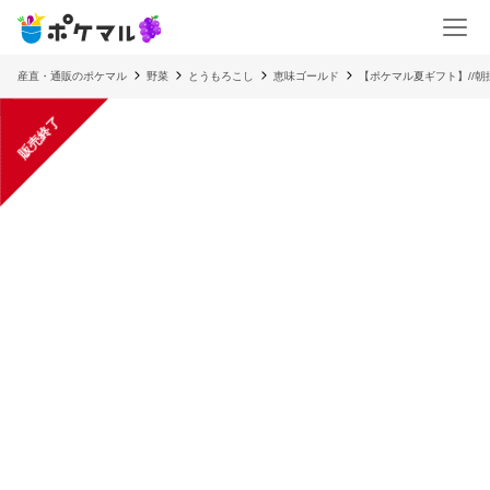
産直・通販のポケマル
野菜
とうもろこし
恵味ゴールド
【ポケマル夏ギフト】//朝
販売終了