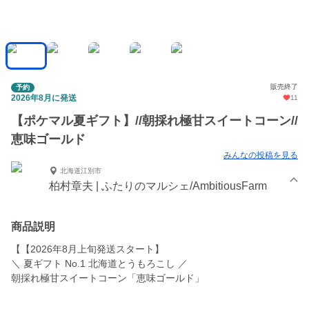
販売終了
予約
2026年8月に発送
11
【ポケマル夏ギフト】//朝採れ極甘スイートコーン//
恵味ゴールド
みんなの投稿を見る
北海道江別市
柏村章夫 | ふたりのマルシェ/AmbitiousFarm
商品説明
【【2026年8月上旬発送スタート】
＼ 夏ギフト No.1 北海道とうもろこし ／
朝採れ極甘スイートコーン「恵味ゴールド」