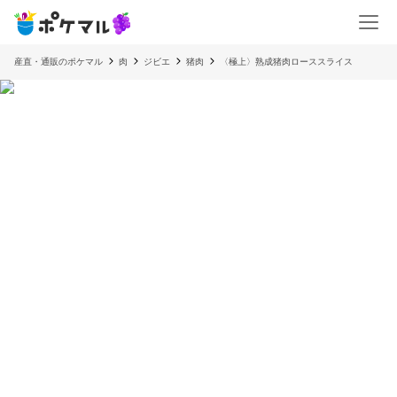
産直・通販のポケマル
肉
ジビエ
猪肉
〈極上〉熟成猪肉ローススライス