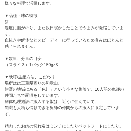
様々な料理で活躍します。
▼品種・味の特徴
猪
適度に脂がのり、また数日寝かしたことでうまみが凝縮していま
す。
血抜きや解体などスピーディーに行っているため臭みはほとんど
感じられません。
▼数量、分量の目安
（スライス）1パック150g×3
▼栽培/生産方法、こだわり
場所はは三重県寄りの和歌山。
熊野の地域にある「色川」という小さな集落で、10人弱の猟師の
仲間たちで罠猟をしています。
解体処理施設に搬入する獣は、近くに住んでいて、
知識も人柄も信頼できる猟師の仲間からの搬入に限定していま
す。
精肉したお肉の切れ端はミンチにしたりペットフードにしたり。