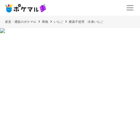
産直・通販のポケマル
果物
いちご
農薬不使用 冷凍いちご