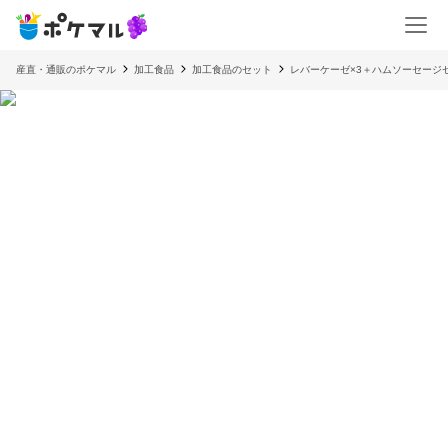
産直・通販のポケマル
加工食品
加工食品のセット
レバーケーゼ×3＋ハムソーセージ