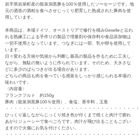
岩手県岩泉町産の龍泉洞黒豚を100％使用したソーセージです。地
元の酒造の酒粕を食べさせじっくり肥育した熟成された豚肉を使
用しています。
本商品は、本場ドイツ、オーストリアで修行を積みGeselleと云わ
れる熟練工による手作りの製品で増量剤や保存料や食品添加物は
一切不使用となっています。つなぎには一部、乳や卵を使用して
います。
日々変わる天候や気候から判断し最高の製品を作るために工夫し
ながら、無駄の無いように作られています。そのため、大きさな
どに多少のばらつきが出る場合があります。
どちらの商品も肉を食べている感覚をしっかり感じられる本場の
味わいです。
〈内容量〉
フランクフルト 約150g
豚肉（龍泉洞黒豚100％使用）、食塩、香辛料，玉葱
・・・・・・・・・・・・・・・・・・・・・・・・・・・・・・
ひっくり返しながらじっくり焼き色が付くまで焼くと肉汁で膨れ
あがりジューシーで食べごろです。肉汁が飛び出ることもござい
ますので火傷にお気を付けください。
・・・・・・・・・・・・・・・・・・・・・・・・・・・・・・