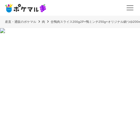
産直・通販のポケマル
肉
合鴨肉スライス200g2P+鴨ミンチ250g+オリジナル鍋つゆ200m