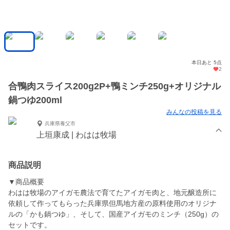
本日あと 5点
2
合鴨肉スライス200g2P+鴨ミンチ250g+オリジナル
鍋つゆ200ml
みんなの投稿を見る
兵庫県養父市
上垣康成 | わはは牧場
商品説明
▼商品概要
わはは牧場のアイガモ農法で育てたアイガモ肉と、地元醸造所に
依頼して作ってもらった兵庫県但馬地方産の原料使用のオリジナ
ルの「かも鍋つゆ」、そして、国産アイガモのミンチ（250g）の
セットです。