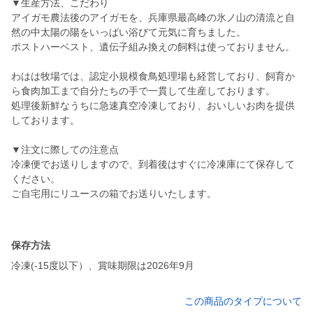
▼生産方法、こだわり
アイガモ農法後のアイガモを、兵庫県最高峰の氷ノ山の清流と自
然の中太陽の陽をいっぱい浴びて元気に育ちました。
ポストハーベスト、遺伝子組み換えの飼料は使っておりません。
わはは牧場では、認定小規模食鳥処理場も経営しており、飼育か
ら食肉加工まで自分たちの手で一貫して生産しております。
処理後新鮮なうちに急速真空冷凍しており、おいしいお肉を提供
しております。
▼注文に際しての注意点
冷凍便でお送りしますので、到着後はすぐに冷凍庫にて保存して
ください。
ご自宅用にリユースの箱でお送りいたします。
保存方法
冷凍(-15度以下）、賞味期限は2026年9月
この商品のタイプについて