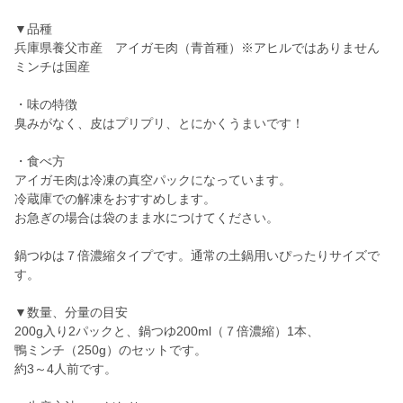
▼品種
兵庫県養父市産 アイガモ肉（青首種）※アヒルではありません
ミンチは国産
・味の特徴
臭みがなく、皮はプリプリ、とにかくうまいです！
・食べ方
アイガモ肉は冷凍の真空パックになっています。
冷蔵庫での解凍をおすすめします。
お急ぎの場合は袋のまま水につけてください。
鍋つゆは７倍濃縮タイプです。通常の土鍋用いぴったりサイズで
す。
▼数量、分量の目安
200g入り2パックと、鍋つゆ200ml（７倍濃縮）1本、
鴨ミンチ（250g）のセットです。
約3～4人前です。