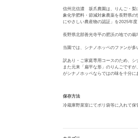
信州北信濃 坂爪農園は、りんご・梨
象化学肥料・節減対象農薬を長野県の
にやさしい農産物の認証」を2025年
長野県北部善光寺平の肥沃の地での栽
当園では、シナノホッペのファンが多
訳あり・ご家庭専用コースのため、シ
また元来「扁平な形」のりんごですが
がシナノホッペならではの味を十分に
保存方法
冷蔵庫野菜室にてポリ袋等に入れて保