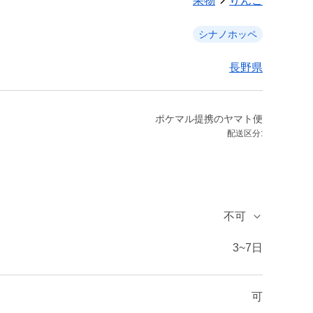
果物
りんご
シナノホッペ
長野県
ポケマル提携のヤマト便
配送区分:
不可
3~7日
可