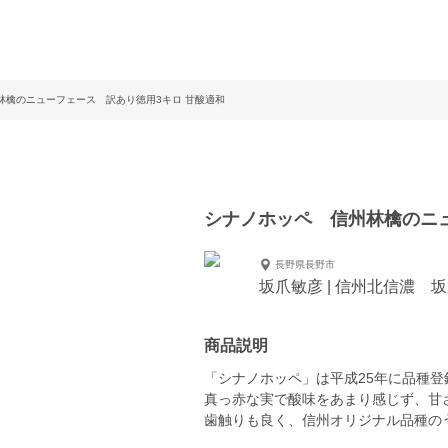
林檎のニューフェース 訳あり徳用3キロ 甘酸適和
シナノホッペ 信州林檎のニュ
長野県長野市
坂爪敏彦 | 信州北信濃 
商品説明
「シナノホッペ」は平成25年に品種
真っ赤な実で酸味をあまり感じず、甘
歯触りも良く、信州オリジナル品種の