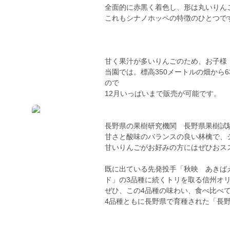
全面的に赤黒く着色し、形は丸いりん
これもシナノホッペの特徴のひとつで
甘く果汁が多いりんごのため、お子様
当園では。標高350メートルの畑から
ので
12月いっぱいまで販売が可能です。
長野県の果樹研究機関 長野県果樹試
甘さと酸味のバランスの良い林檎で、
甘いりんごがお好みの方にはぜひおス
既に出ている先発投手「秋映 あきば
ド」の3品種に続くトリを取る信州オ
ぜひ、この4品種の味わい、食べ比べ
4品種ともに長野県で育種された「長