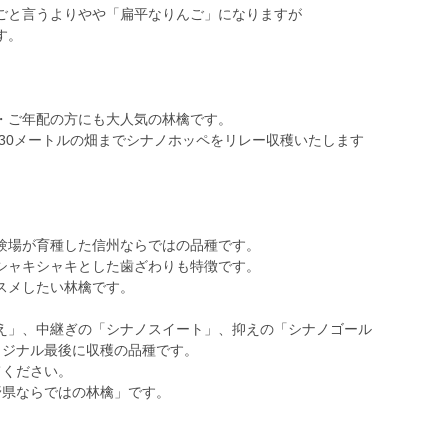
ごと言うよりやや「扁平なりんご」になりますが
す。
・ご年配の方にも大人気の林檎です。
630メートルの畑までシナノホッペをリレー収穫いたします
験場が育種した信州ならではの品種です。
シャキシャキとした歯ざわりも特徴です。
スメしたい林檎です。
え」、中継ぎの「シナノスイート」、抑えの「シナノゴール
リジナル最後に収穫の品種です。
てください。
野県ならではの林檎」です。