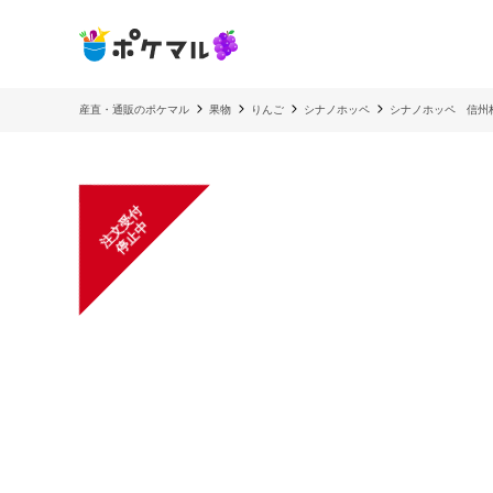
産直・通販のポケマル
果物
りんご
シナノホッペ
シナノホッペ 信州
注
文
受
付
停
止
中