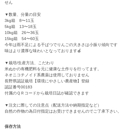
せん
▼数量、分量の目安
3kg箱 8〜11玉
5kg箱 13〜18玉
10kg箱 26〜36玉
15kg箱 54〜60玉
今年は雨不足による干ばつでりんごの大きさは小振り傾向です
味はより濃厚な味わいとなっております🍎
▼栽培/生産方法、こだわり
米ぬかの有機肥料を元に健康な土作りを行ってます。
ネオニコチノイド系農薬は使用しておりません
長野県認証栽培【環境にやさしい農産物】登録
認証番号00183
付属のＱＲコードから栽培日誌が確認できます
▼注文に際しての注意点（配送方法や納期指定など）
自然の作物の為日付指定はお受けできませんのでご了承下さい。
保存方法