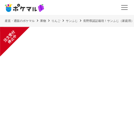
産直・通販のポケマル
果物
りんご
サンふじ
長野県認証栽培！サンふじ（家庭用）
注
文
受
付
停
止
中