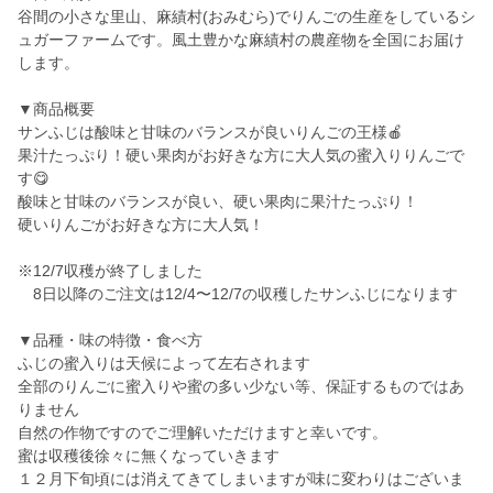
谷間の小さな里山、麻績村(おみむら)でりんごの生産をしているシ
ュガーファームです。風土豊かな麻績村の農産物を全国にお届け
します。
▼商品概要
サンふじは酸味と甘味のバランスが良いりんごの王様🍎
果汁たっぷり！硬い果肉がお好きな方に大人気の蜜入りりんごで
す😋
酸味と甘味のバランスが良い、硬い果肉に果汁たっぷり！
硬いりんごがお好きな方に大人気！
※12/7収穫が終了しました
8日以降のご注文は12/4〜12/7の収穫したサンふじになります
▼品種・味の特徴・食べ方
ふじの蜜入りは天候によって左右されます
全部のりんごに蜜入りや蜜の多い少ない等、保証するものではあ
りません
自然の作物ですのでご理解いただけますと幸いです。
蜜は収穫後徐々に無くなっていきます
１２月下旬頃には消えてきてしまいますが味に変わりはございま