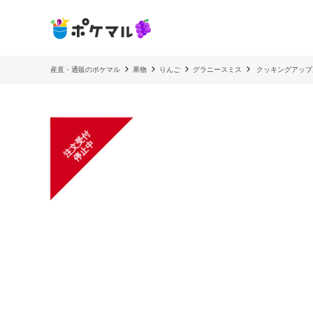
産直・通販のポケマル
果物
りんご
グラニースミス
クッキングアップ
注
文
受
付
停
止
中