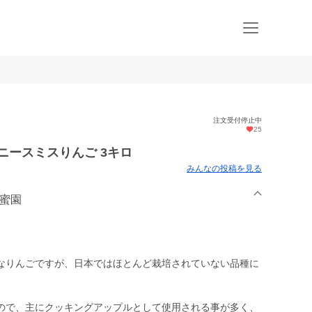
注文受付停止中
25
ニースミスりんご 3キロ
みんなの投稿を見る
水蜜園
なりんごですが、日本ではほとんど栽培されていない品種に
ので、主にクッキングアップルとして使用される事が多く、