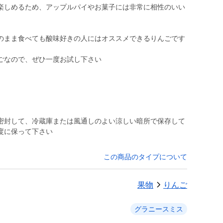
楽しめるため、アップルパイやお菓子には非常に相性のいい
のまま食べても酸味好きの人にはオススメできるりんごです
ごなので、ぜひ一度お試し下さい
密封して、冷蔵庫または風通しのよい涼しい暗所で保存して
度に保って下さい
この商品のタイプについて
果物
りんご
グラニースミス