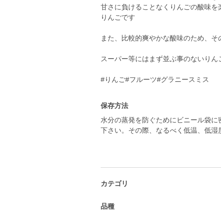
甘さに負けることなくりんごの酸味を
りんごです
また、比較的爽やかな酸味のため、そ
スーパー等にはまず並ぶ事のないりん
#りんご#フルーツ#グラニースミス
保存方法
水分の蒸発を防ぐためにビニール袋に
下さい。その際、なるべく低温、低湿
カテゴリ
品種