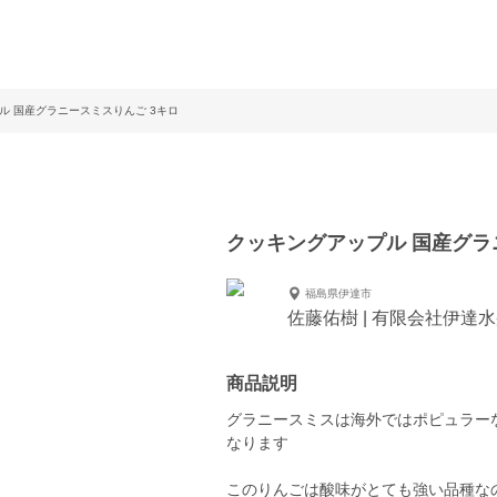
ル 国産グラニースミスりんご 3キロ
クッキングアップル 国産グラ
福島県伊達市
佐藤佑樹 | 有限会社伊達
商品説明
グラニースミスは海外ではポピュラー
なります
このりんごは酸味がとても強い品種な