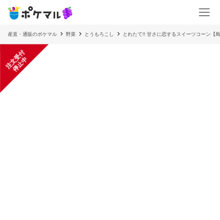
産直・通販のポケマル
野菜
とうもろこし
とれたて!! 甘さに恋するスイーツコーン【
注
文
受
付
停
止
中