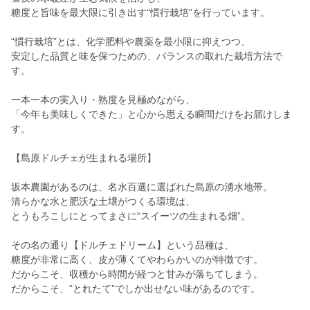
糖度と旨味を最大限に引き出す“慣行栽培”を行っています。
“慣行栽培”とは、化学肥料や農薬を最小限に抑えつつ、
安定した品質と味を保つための、バランスの取れた栽培方法で
す。
一本一本の実入り・熟度を見極めながら、
「今年も美味しくできた」と心から思える瞬間だけをお届けしま
す。
【島原ドルチェが生まれる場所】
坂本農園があるのは、名水百選に選ばれた島原の湧水地帯。
清らかな水と肥沃な土壌がつくる環境は、
とうもろこしにとってまさに“スイーツの生まれる畑”。
その名の通り【ドルチェドリーム】という品種は、
糖度が非常に高く、皮が薄くてやわらかいのが特徴です。
だからこそ、収穫から時間が経つと甘みが落ちてしまう。
だからこそ、“とれたて”でしか出せない味があるのです。