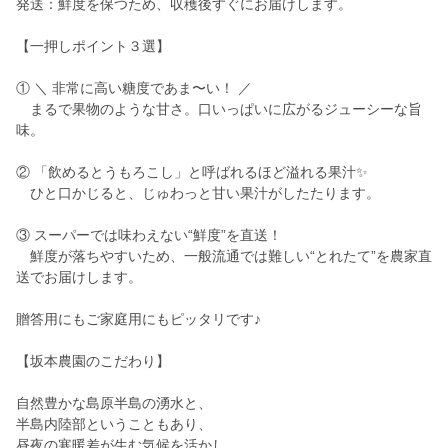
発送：鮮度を保つため、収穫後すぐにお届けします。
【一押しポイント３選】
① ＼ 非常に高い糖度であま〜い！ ／
まるで果物のような甘さ。口いっぱいに広がるジューシーな旨
味。
② 「飲めるとうもろこし」と呼ばれるほど溢れる果汁✨
ひと口かじると、じゅわっと甘い果汁がしたたります。
③ スーパーでは味わえない“鮮度”を直送！
鮮度が落ちやすいため、一般流通では難しい“とれたて”を農家直
送でお届けします。
贈答用にもご家庭用にもピッタリです♪
【坂本農園のこだわり】
自然豊かな島原半島の湧水と、
半島内陸部ということもあり、
昼夜の寒暖差が生む気候を活かし、