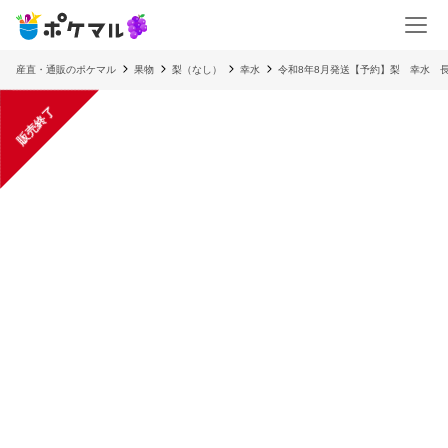
産直・通販のポケマル
果物
梨（なし）
幸水
令和8年8月発送【予約】梨 幸水 長
販売終了