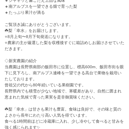
🔸シャキッと歯ごたえ上品な風味
🔸南アルプスを一望できる畑で育った梨
🔸たっぷり果汁が滴る
ご覧頂き誠にありがとうございます。
☘️梨「幸水」をお届けします。
⭐️8月上旬〜8月下旬発送になります。
⭐️農家の主が厳選した梨を収穫後すぐに箱詰めしお届けさせていた
だきます。
◇新実農園の紹介
当農園は長野県南部の飯田市に位置し、標高600m、飯田市街を眼
下に見下ろし、南アルプス連峰を一望できる高台で果物を栽培い
たしております。
曾祖父の代から80年続いている果樹園です。
長野県内でも積雪が少ない地域で、寒暖差があり、自然に囲まれ
恵まれた気候で育った果実を是非御賞味ください。
☘️梨「幸水」は甘さも果汁も豊富。食味は良好で、その味と質の
よさから長年にわたり高い人気を得ています。
食べる1時間前ほどに冷蔵庫に入れ、少し冷やして食べると甘みを
強く感じられます✨