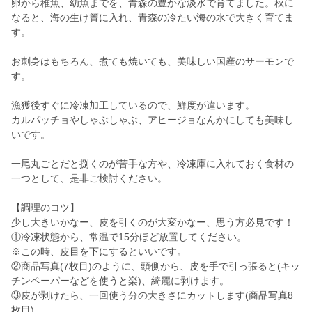
卵から稚魚、幼魚までを、青森の豊かな淡水で育てました。秋に
なると、海の生け簀に入れ、青森の冷たい海の水で大きく育てま
す。
お刺身はもちろん、煮ても焼いても、美味しい国産のサーモンで
す。
漁獲後すぐに冷凍加工しているので、鮮度が違います。
カルパッチョやしゃぶしゃぶ、アヒージョなんかにしても美味し
いです。
一尾丸ごとだと捌くのが苦手な方や、冷凍庫に入れておく食材の
一つとして、是非ご検討ください。
【調理のコツ】
少し大きいかなー、皮を引くのが大変かなー、思う方必見です！
①冷凍状態から、常温で15分ほど放置してください。
※この時、皮目を下にするといいです。
②商品写真(7枚目)のように、頭側から、皮を手で引っ張ると(キッ
チンペーパーなどを使うと楽)、綺麗に剥けます。
③皮が剥けたら、一回使う分の大きさにカットします(商品写真8
枚目)。