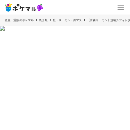
産直・通販のポケマル
魚介類
鮭・サーモン・海マス
【青森サーモン】規格外フィレ(約6