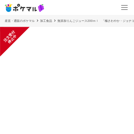
産直・通販のポケマル
加工食品
無添加りんごジュース200ｍｌ 「極さわやか・ジョナ
注
文
受
付
停
止
中