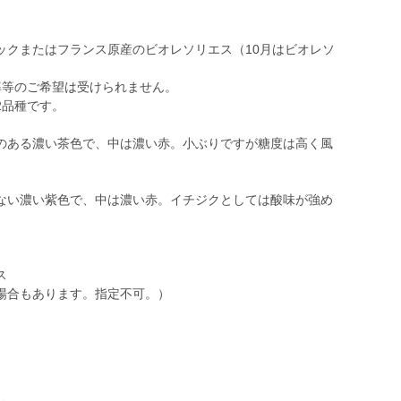
ックまたはフランス原産のビオレソリエス（10月はビオレソ
率等のご希望は受けられません。
2品種です。
のある濃い茶色で、中は濃い赤。小ぶりですが糖度は高く風
ない濃い紫色で、中は濃い赤。イチジクとしては酸味が強め
ス
場合もあります。指定不可。）