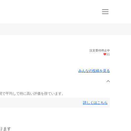
注文受付停止中
31
みんなの投稿を見る
間で平均して特に高い評価を得ています。
詳しくはこちら
ります