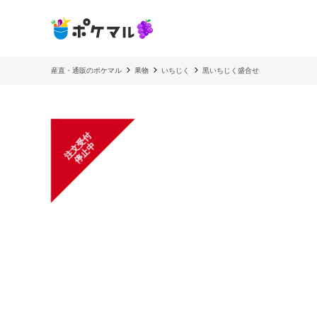
産直・通販のポケマル
果物
いちじく
黒いちじく盛合せ
注
文
受
付
停
止
中