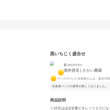
黒いちじく盛合せ
愛知県常滑市
酒井啓充 | さかい農園
マークのついた生産者さんは、過去1年
生産者バッジの基準が新しくなりました。
商品説明
☆10月はほぼ全量ビオレソリエスにな