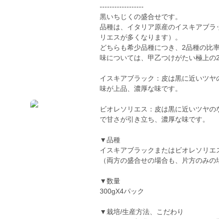
------------------
黒いちじくの盛合せです。
品種は、イタリア原産のイスキアブラ
リエスが多くなります）。
どちらも希少品種につき、2品種の比
味については、甲乙つけがたい極上の
イスキアブラック：皮は黒に近いツヤ
味が上品、濃厚な味です。
ビオレソリエス：皮は黒に近いツヤの
で甘さが引き立ち、濃厚な味です。
▼品種
イスキアブラックまたはビオレソリエ
（両方の盛合せの場合も、片方のみの
▼数量
300gX4パック
▼栽培/生産方法、こだわり