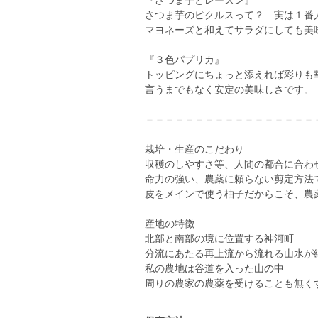
『さつま芋とレーズン』
さつま芋のピクルスって？ 実は１番
マヨネーズと和えてサラダにしても美
『３色パプリカ』
トッピングにちょっと添えれば彩りも
言うまでもなく安定の美味しさです。
＝＝＝＝＝＝＝＝＝＝＝＝＝＝＝＝＝
栽培・生産のこだわり
収穫のしやすさ等、人間の都合に合わ
命力の強い、農薬に頼らない剪定方法
皮をメインで使う柚子だからこそ、農
産地の特徴
北部と南部の境に位置する神河町
分流にあたる再上流から流れる山水が
私の農地は谷道を入った山の中