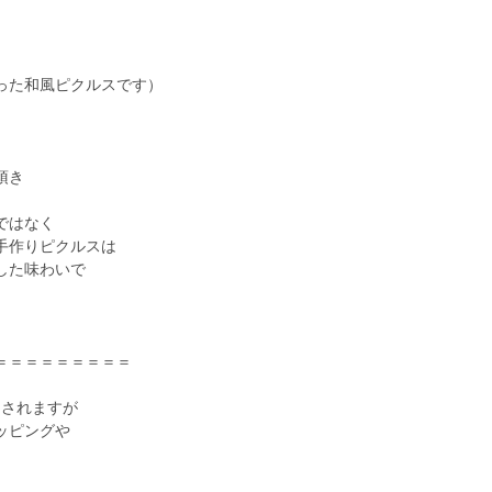
。
った和風ピクルスです）
頂き
ではなく
手作りピクルスは
した味わいで
＝＝＝＝＝＝＝＝＝
りされますが
ッピングや