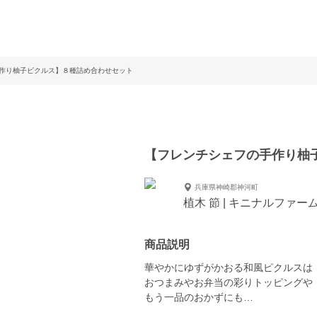
作り柚子ピクルス】８種詰め合わせセット
【フレンチシェフの手作り柚
兵庫県神崎郡神河町
植木 節 | キニナルファー
商品説明
華やかにゆずがかおる和風ピクルスは
おつまみやお弁当の彩りトッピングや
もう一品のおかずにも…