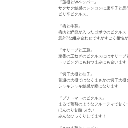
『蓮根とWペッパー』
サクサク触感のレンコンに唐辛子と黒
ピリ辛ピクルス。
『梅と牛蒡』
梅肉と鰹節が入ったゴボウのピクルス
意外⁈な組み合わせですがすごく相性
『オリーブと玉葱』
定番の玉ねぎのピクルスにはオリーブ
トッピングにもおつまみにも合います
『切干大根と柚子』
普通の大根ではなくまさかの切干大根
シャキシャキ触感が癖になります
『プチトマトのピクルス』
まるで葡萄のようなフルーティで甘く
ほんのり甘酸っぱい
みんなびっくりしてます！