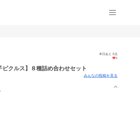
本日あと 5点
9
子ピクルス】８種詰め合わせセット
みんなの投稿を見る
ム