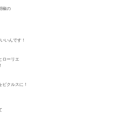
胡椒の
がいいんです！
とローリエ
！
をピクルスに！
て