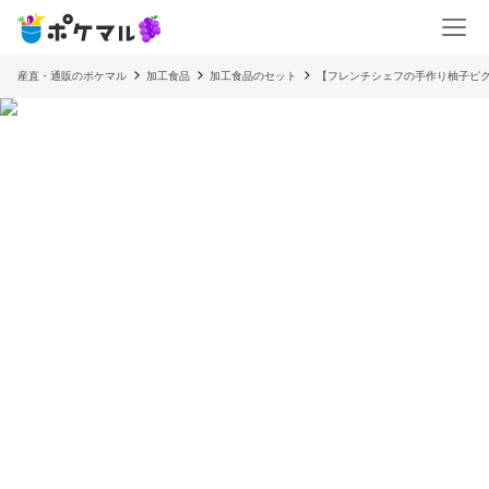
産直・通販のポケマル
加工食品
加工食品のセット
【フレンチシェフの手作り柚子ピ