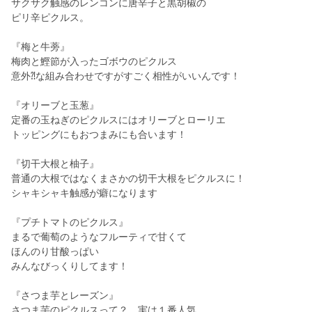
サクサク触感のレンコンに唐辛子と黒胡椒の
ピリ辛ピクルス。
『梅と牛蒡』
梅肉と鰹節が入ったゴボウのピクルス
意外⁈な組み合わせですがすごく相性がいいんです！
『オリーブと玉葱』
定番の玉ねぎのピクルスにはオリーブとローリエ
トッピングにもおつまみにも合います！
『切干大根と柚子』
普通の大根ではなくまさかの切干大根をピクルスに！
シャキシャキ触感が癖になります
『プチトマトのピクルス』
まるで葡萄のようなフルーティで甘くて
ほんのり甘酸っぱい
みんなびっくりしてます！
『さつま芋とレーズン』
さつま芋のピクルスって？ 実は１番人気