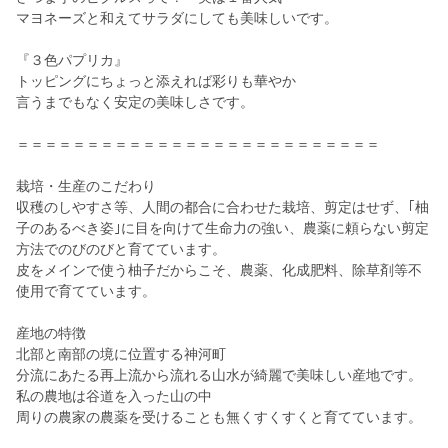
マヨネーズと和えてサラダにしても美味しいです。
『３色パプリカ』
トッピングにちょっと添えれば彩りも華やか
言うまでもなく安定の美味しさです。
＝＝＝＝＝＝＝＝＝＝＝＝＝＝＝＝＝＝＝＝＝＝＝＝＝＝
栽培・生産のこだわり
収穫のしやすさ等、人間の都合に合わせた栽培、剪定はせず、｢柚
子のあるべき姿｣に目を向けて生命力の強い、農薬に頼らない剪定
方法でのびのびと育てています。
皮をメインで使う柚子だからこそ、農薬、化成肥料、除草剤等不
使用で育てています。
産地の特徴
北部と南部の境に位置する神河町
分流にあたる再上流から流れる山水が綺麗で美味しい産地です。
私の農地は谷道を入った山の中